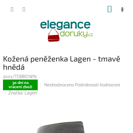
Přejít
NÁKUP
na
obsah
KOŠÍK
Kožená peněženka Lagen - tmavě
hnědá
2001/TDBROWN
30 dní na
Průměrné
Neohodnoceno
Podrobnosti hodnocení
vrácení zboží
hodnocení
Značka:
Lagen
produktu
je
0,0
z
5
hvězdiček.