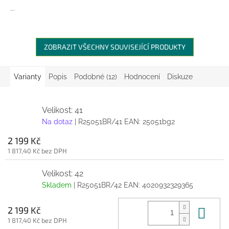
...
ZOBRAZIT VŠECHNY SOUVISEJÍCÍ PRODUKTY
Varianty
Popis
Podobné (12)
Hodnocení
Diskuze
Velikost: 41
Na dotaz
| R25051BR/41
EAN:
25051bg2
2 199 Kč
1 817,40 Kč bez DPH
Velikost: 42
Skladem
| R25051BR/42
EAN:
4020932329365
Do 
2 199 Kč
1 817,40 Kč bez DPH