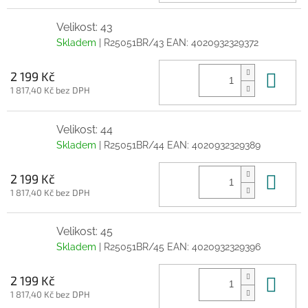
Velikost: 43
Skladem
| R25051BR/43
EAN:
4020932329372
Do 
2 199 Kč
1 817,40 Kč bez DPH
Velikost: 44
Skladem
| R25051BR/44
EAN:
4020932329389
Do 
2 199 Kč
1 817,40 Kč bez DPH
Velikost: 45
Skladem
| R25051BR/45
EAN:
4020932329396
Do 
2 199 Kč
1 817,40 Kč bez DPH