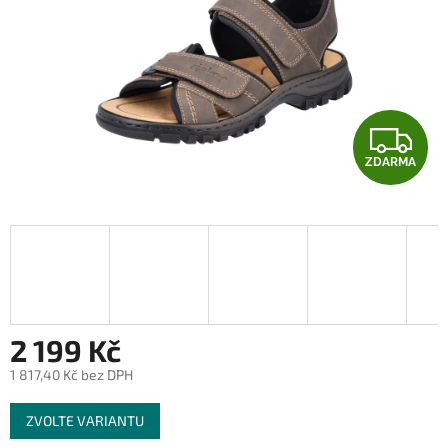
Z
ZDARMA
D
A
R
M
A
2 199 Kč
1 817,40 Kč bez DPH
Měrná
ZVOLTE VARIANTU
cena: