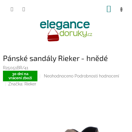
Přejít
NÁKUP
na
obsah
KOŠÍK
Pánské sandály Rieker - hnědé
R25051BR/41
30 dní na
Průměrné
Neohodnoceno
Podrobnosti hodnocení
vrácení zboží
hodnocení
Značka:
Rieker
produktu
je
0,0
z
5
hvězdiček.