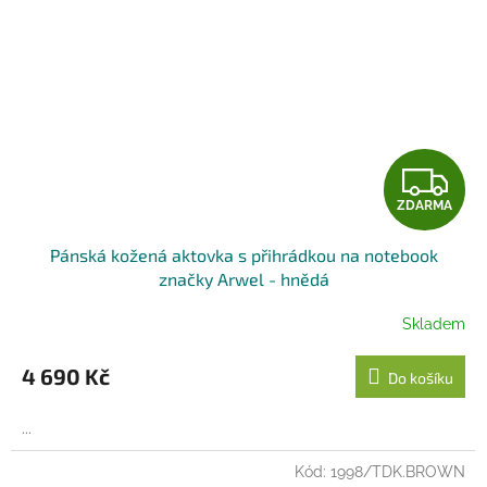
Z
ZDARMA
D
Pánská kožená aktovka s přihrádkou na notebook
A
značky Arwel - hnědá
R
Skladem
M
4 690 Kč
Do košíku
A
...
Kód:
1998/TDK.BROWN