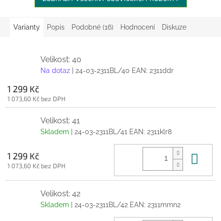
Varianty
Popis
Podobné (16)
Hodnocení
Diskuze
Velikost: 40
Na dotaz
| 24-03-2311BL/40
EAN:
2311ddr
1 299 Kč
1 073,60 Kč bez DPH
Velikost: 41
Skladem
| 24-03-2311BL/41
EAN:
2311klr8
Do 
1 299 Kč
1 073,60 Kč bez DPH
Velikost: 42
Skladem
| 24-03-2311BL/42
EAN:
2311mmn2