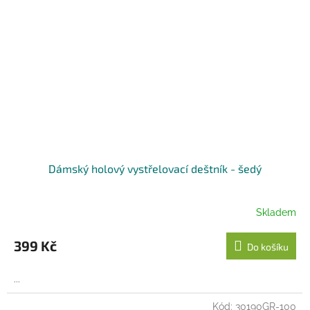
Dámský holový vystřelovací deštník - šedý
Skladem
399 Kč
Do košíku
...
Kód:
30190GR-100