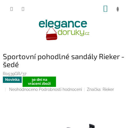
Přejít
NÁKUP
na
obsah
KOŠÍK
Sportovní pohodlné sandály Rieker -
šedé
R0539GR/37
Novinka
30 dní na
vrácení zboží
Průměrné
Neohodnoceno
Podrobnosti hodnocení
Značka:
Rieker
hodnocení
produktu
je
0,0
z
5
hvězdiček.