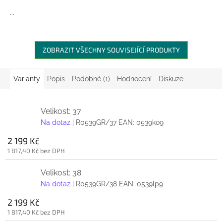
...
ZOBRAZIT VŠECHNY SOUVISEJÍCÍ PRODUKTY
Varianty
Popis
Podobné (1)
Hodnocení
Diskuze
Velikost: 37
Na dotaz
| R0539GR/37
EAN:
0539ko9
2 199 Kč
1 817,40 Kč bez DPH
Velikost: 38
Na dotaz
| R0539GR/38
EAN:
0539lp9
2 199 Kč
1 817,40 Kč bez DPH