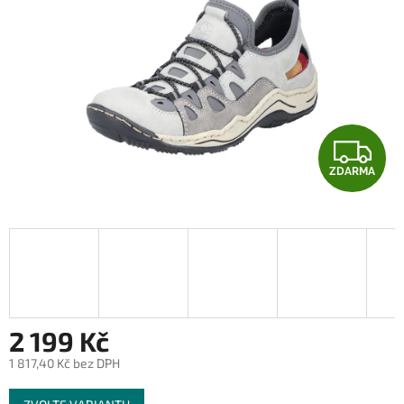
Z
ZDARMA
D
A
R
M
A
2 199 Kč
1 817,40 Kč bez DPH
Měrná