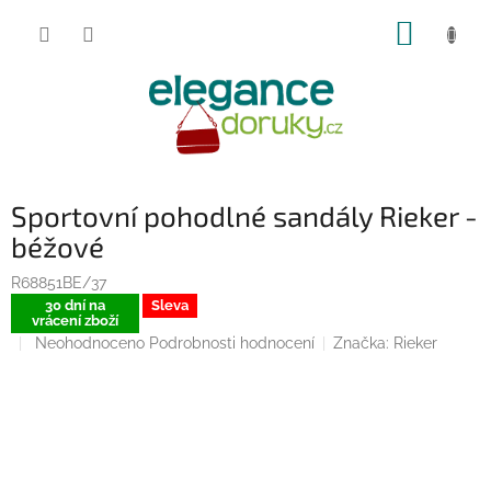
Přejít
NÁKUP
na
obsah
KOŠÍK
Sportovní pohodlné sandály Rieker -
béžové
R68851BE/37
30 dní na
Sleva
vrácení zboží
Průměrné
Neohodnoceno
Podrobnosti hodnocení
Značka:
Rieker
hodnocení
produktu
je
0,0
z
5
hvězdiček.