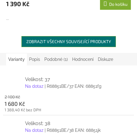
1 390 Kč
Do košíku
...
ZOBRAZIT VŠECHNY SOUVISEJÍCÍ PRODUKTY
Varianty
Popis
Podobné (1)
Hodnocení
Diskuze
Velikost: 37
Na dotaz
| R68851BE/37
EAN:
68851fg
2 100 Kč
1 680 Kč
1 388,40 Kč bez DPH
Velikost: 38
Na dotaz
| R68851BE/38
EAN:
68851jk