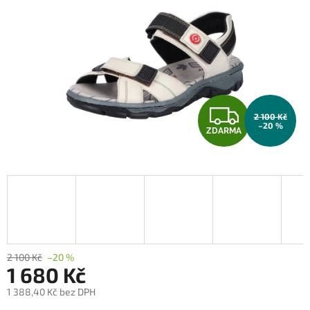
Z
2 100 Kč
–20 %
ZDARMA
D
A
R
M
A
2 100 Kč
–20 %
1 680 Kč
1 388,40 Kč bez DPH