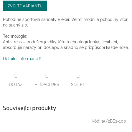
Měrná
ZVOLTE VARIANTU
cena:
Pohodlné sportovní sandály Rieker. Velmi módní a pohodlný vzor
na suchý zip.
Technologie:
Antistress – podešev je díky této technologii lehká, flexibilní,
absorbuje nárazy při došlapu a snadno se přizpůsobí každé noze.
Detailní informace
DOTAZ
HLÍDACÍ PES
SDÍLET
Související produkty
Kód:
15/2BE2-100