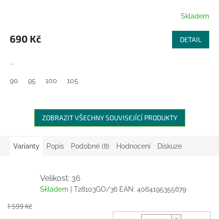
Skladem
690 Kč
DETAIL
...
90
95
100
105
ZOBRAZIT VŠECHNY SOUVISEJÍCÍ PRODUKTY
Varianty
Popis
Podobné (8)
Hodnocení
Diskuze
Velikost: 36
Skladem
| T28103GO/36
EAN:
4064195355679
1 599 Kč