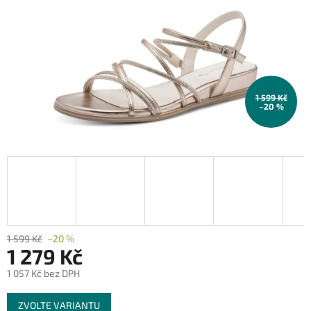
1 599 Kč
–20 %
1 599 Kč
–20 %
1 279 Kč
1 057 Kč bez DPH
Měrná
ZVOLTE VARIANTU
cena: