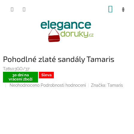
Přejít
NÁKUP
na
obsah
KOŠÍK
Pohodlné zlaté sandály Tamaris
T28103GO/37
30 dní na
Sleva
vrácení zboží
Průměrné
Neohodnoceno
Podrobnosti hodnocení
Značka:
Tamaris
hodnocení
produktu
je
0,0
z
5
hvězdiček.