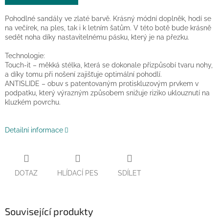
Pohodlné sandály ve zlaté barvě. Krásný módní doplněk, hodí se
na večírek, na ples, tak i k letním šatům. V této botě bude krásně
sedět noha díky nastavitelnému pásku, který je na přezku.
Technologie:
Touch-it – měkká stélka, která se dokonale přizpůsobí tvaru nohy,
a díky tomu při nošení zajišťuje optimální pohodlí.
ANTISLIDE – obuv s patentovaným protiskluzovým prvkem v
podpatku, který výrazným způsobem snižuje riziko uklouznutí na
kluzkém povrchu.
Detailní informace
DOTAZ
HLÍDACÍ PES
SDÍLET
Související produkty