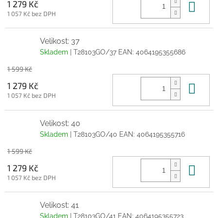
Do 
1 279 Kč
1 057 Kč bez DPH
Velikost: 37
Skladem
| T28103GO/37
EAN:
4064195355686
1 599 Kč
Do 
1 279 Kč
1 057 Kč bez DPH
Velikost: 40
Skladem
| T28103GO/40
EAN:
4064195355716
1 599 Kč
Do 
1 279 Kč
1 057 Kč bez DPH
Velikost: 41
Skladem
| T28103GO/41
EAN:
4064195355723