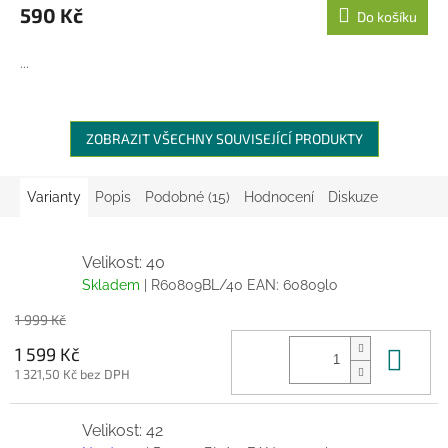
590 Kč
Do košíku
...
ZOBRAZIT VŠECHNY SOUVISEJÍCÍ PRODUKTY
Varianty
Popis
Podobné (15)
Hodnocení
Diskuze
Velikost: 40
Skladem
| R60809BL/40
EAN:
60809lo
1 999 Kč
Do 
1 599 Kč
1 321,50 Kč bez DPH
Velikost: 42