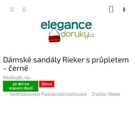
Přejít
NÁKUP
na
obsah
KOŠÍK
Dámské sandály Rieker s průpletem
- černé
R60809BL/40
30 dní na
Sleva
vrácení zboží
Průměrné
Neohodnoceno
Podrobnosti hodnocení
Značka:
Rieker
hodnocení
produktu
je
0,0
z
5
hvězdiček.