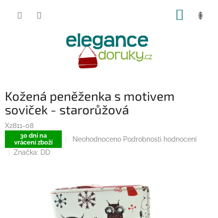
Přejít
NÁKUP
na
obsah
KOŠÍK
Kožená peněženka s motivem
soviček - starorůžová
X2811-08
30 dní na
Průměrné
Neohodnoceno
Podrobnosti hodnocení
vrácení zboží
hodnocení
Značka:
DD
produktu
je
0,0
z
5
hvězdiček.