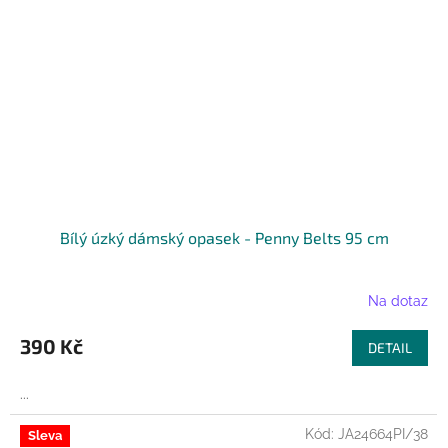
Bílý úzký dámský opasek - Penny Belts 95 cm
Na dotaz
390 Kč
DETAIL
...
Kód:
JA24664PI/38
Sleva