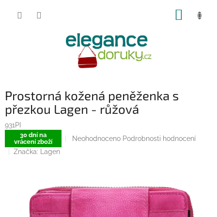
Přejít
NÁKUP
na
obsah
KOŠÍK
Prostorná kožená peněženka s
přezkou Lagen - růžová
931PI
30 dní na
Průměrné
Neohodnoceno
Podrobnosti hodnocení
vrácení zboží
hodnocení
Značka:
Lagen
produktu
je
0,0
z
5
hvězdiček.