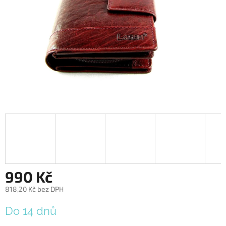
990 Kč
818,20 Kč bez DPH
Měrná
Do 14 dnů
cena: