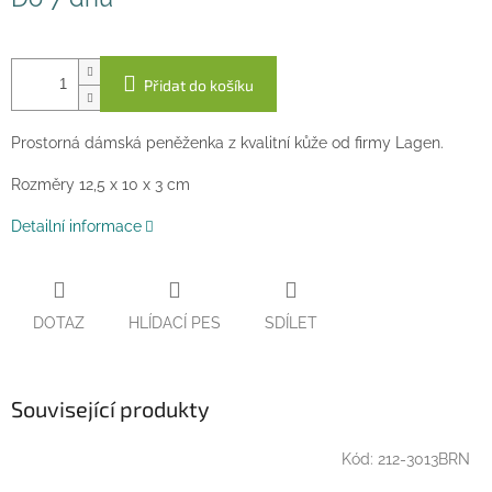
cena:
Přidat do košíku
Prostorná dámská peněženka z kvalitní kůže od firmy Lagen.
Rozměry 12,5 x 10 x 3 cm
Detailní informace
DOTAZ
HLÍDACÍ PES
SDÍLET
Související produkty
Kód:
212-3013BRN