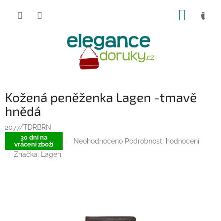
Přejít
NÁKUP
na
obsah
KOŠÍK
Kožená peněženka Lagen -tmavě
hnědá
2077/TDRBRN
30 dní na
Průměrné
Neohodnoceno
Podrobnosti hodnocení
vrácení zboží
hodnocení
Značka:
Lagen
produktu
je
0,0
z
5
hvězdiček.