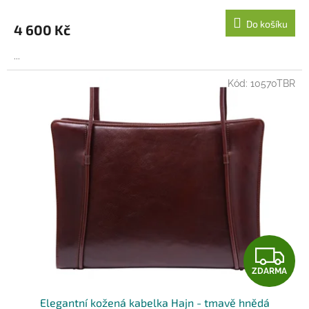
M
Do košíku
4 600 Kč
A
...
Kód:
10570TBR
Z
ZDARMA
D
Elegantní kožená kabelka Hajn - tmavě hnědá