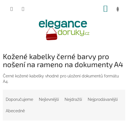
Přejít
NÁKUP
na
obsah
KOŠÍK
Kožené kabelky černé barvy pro
nošení na rameno na dokumenty A4
Černé kožené kabelky vhodné pro uložení dokumentů formátu
A4.
Ř
a
Doporučujeme
Nejlevnější
Nejdražší
Nejprodávanější
z
e
Abecedně
n
í