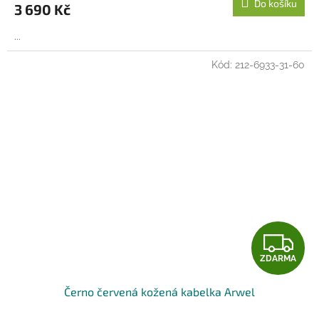
Do košíku
3 690 Kč
A
...
Kód:
212-6933-31-60
Z
ZDARMA
D
Černo červená kožená kabelka Arwel
A