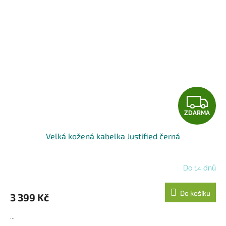
Z
ZDARMA
D
Velká kožená kabelka Justified černá
A
R
Do 14 dnů
M
Do košíku
3 399 Kč
A
...