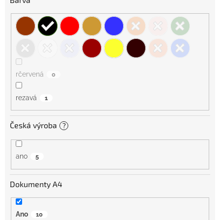
rčervená
0
rezavá
1
Česká výroba
?
ano
5
Dokumenty A4
Ano
10