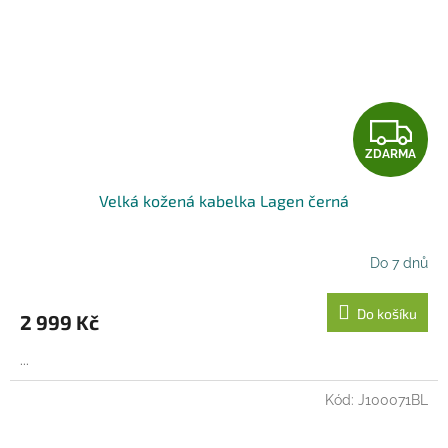
Z
ZDARMA
D
Velká kožená kabelka Lagen černá
A
R
Do 7 dnů
M
Do košíku
2 999 Kč
A
...
Kód:
J100071BL