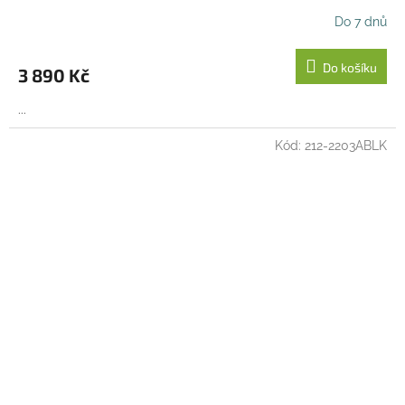
R
Do 7 dnů
M
Do košíku
3 890 Kč
A
...
Kód:
212-2203ABLK