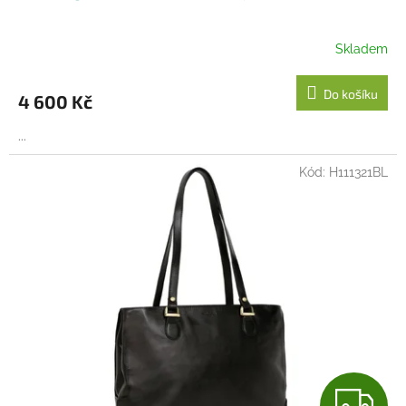
A
R
Skladem
M
Do košíku
4 600 Kč
A
...
Kód:
H111321BL
Z