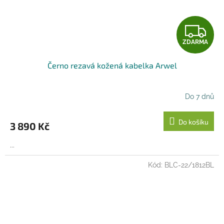
Z
ZDARMA
D
Černo rezavá kožená kabelka Arwel
A
R
Do 7 dnů
M
Do košíku
3 890 Kč
A
...
Kód:
BLC-22/1812BL