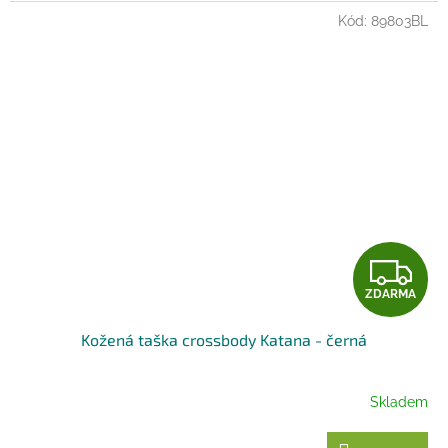
Kód:
89803BL
Z
ZDARMA
D
Kožená taška crossbody Katana - černá
A
R
Skladem
M