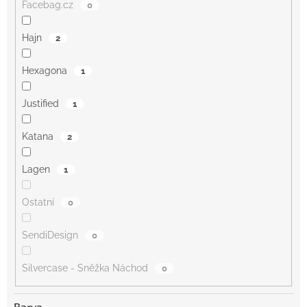
Facebag.cz
0
Hajn
2
Hexagona
1
Justified
1
Katana
2
Lagen
1
Ostatní
0
SendiDesign
0
Silvercase - Sněžka Náchod
0
Barva