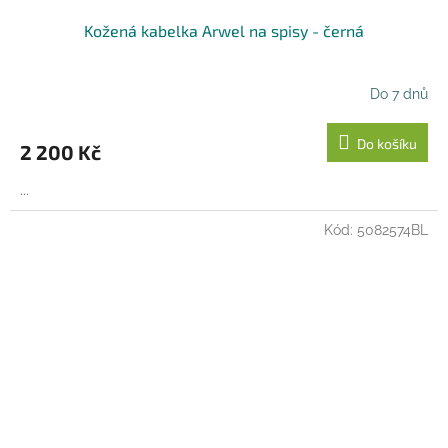
Kožená kabelka Arwel na spisy - černá
Do 7 dnů
Do košíku
2 200 Kč
...
Kód:
5082574BL