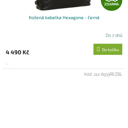
ZDARMA
D
Kožená kabelka Hexagona - černá
A
R
Do 7 dnů
M
Do košíku
4 490 Kč
A
...
Kód:
212-6933REZBL