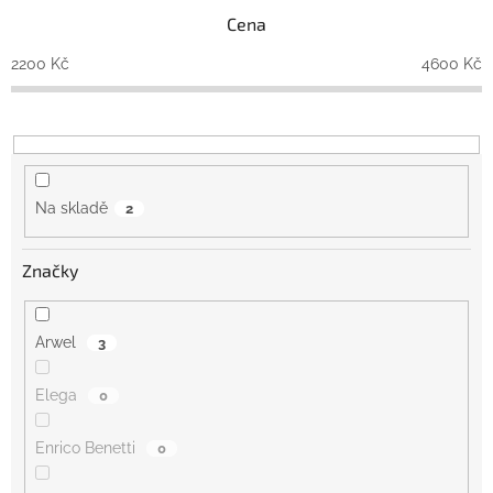
p
Cena
r
o
2200
Kč
4600
Kč
d
u
k
t
ů
Na skladě
2
Značky
Arwel
3
Elega
0
Enrico Benetti
0