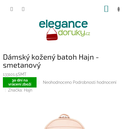
Přejít
NÁKUP
na
obsah
KOŠÍK
Dámský kožený batoh Hajn -
smetanový
133101.5SMT
30 dní na
Průměrné
Neohodnoceno
Podrobnosti hodnocení
vrácení zboží
hodnocení
Značka:
Hajn
produktu
je
0,0
z
5
hvězdiček.