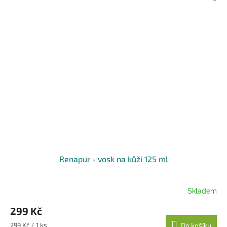
Renapur - vosk na kůži 125 ml
Skladem
299 Kč
Měrná
299 Kč / 1 ks
Do košíku