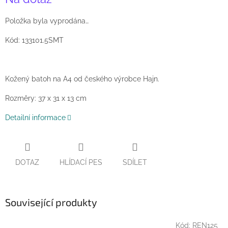
cena:
Položka byla vyprodána…
Kód: 133101.5SMT
Kožený batoh na A4 od českého výrobce Hajn.
Rozměry: 37 x 31 x 13 cm
Detailní informace
DOTAZ
HLÍDACÍ PES
SDÍLET
Související produkty
Kód:
REN125