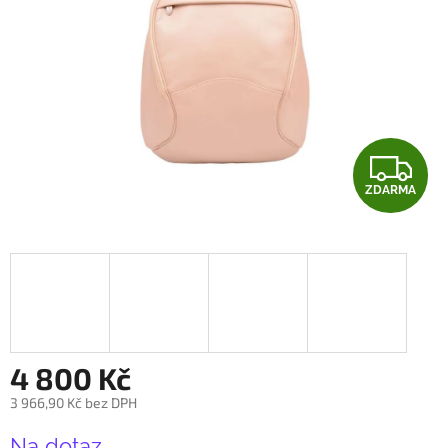
Z
ZDARMA
D
A
R
M
A
4 800 Kč
3 966,90 Kč bez DPH
Měrná
Na dotaz