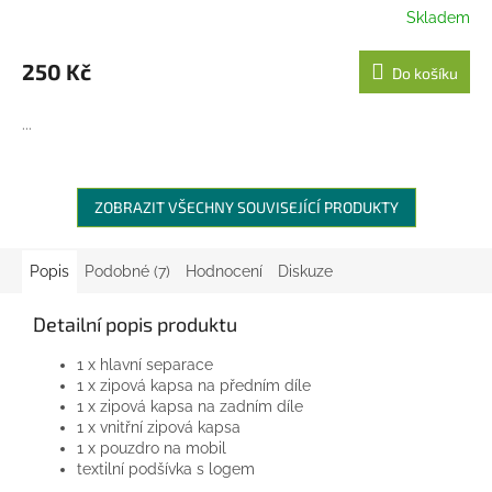
Skladem
250 Kč
Do košíku
...
ZOBRAZIT VŠECHNY SOUVISEJÍCÍ PRODUKTY
Popis
Podobné (7)
Hodnocení
Diskuze
Detailní popis produktu
1 x hlavní separace
1 x zipová kapsa na předním díle
1 x zipová kapsa na zadním díle
1 x vnitřní zipová kapsa
1 x pouzdro na mobil
textilní podšívka s logem