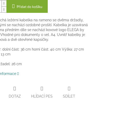
Přidat do košíku
há ležérní kabelka na rameno se dvěma držadly,
ými se nachází ozdobné prošití. Kabelka je uzavíraná
na předním díle se nachází kovové logo ELEGA by
Vhodné pro dokumenty o vel. A4. Uvnitř kabelky je
pová a dvě otevřené kapsičky.
y:
dolní část: 36 cm horní část: 40 cm Výška: 27 cm
 13 cm
žadel: 26 cm
 informace
DOTAZ
HLÍDACÍ PES
SDÍLET