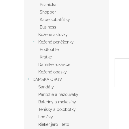
n
Psaníčka
e
Shopper
l
Kabelkobatůžky
Business
Kožené aktovky
Kožené peněženky
Podlouhlé
Krátké
Dámské rukavice
Kožené opasky
DÁMSKÁ OBUV
Sandály
Pantofle a nazouváky
Baleríny a mokasíny
Tenisky a polobotky
Lodičky
Rieker jaro - léto