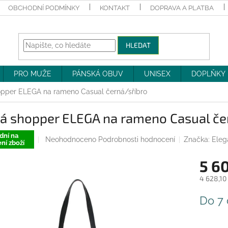
OBCHODNÍ PODMÍNKY
KONTAKT
DOPRAVA A PLATBA
HLEDAT
PRO MUŽE
PÁNSKÁ OBUV
UNISEX
DOPLŇKY
opper ELEGA na rameno Casual černá/sříbro
ká shopper ELEGA na rameno Casual če
dní na
Průměrné
Neohodnoceno
Podrobnosti hodnocení
Značka:
Eleg
ní zboží
hodnocení
produktu
5 6
je
0,0
4 628,10
z
Měrná
5
Do 7
cena:
hvězdiček.