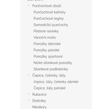
Punčochové zboží
Punčochové kalhoty
Punčochové legíny
Samodržící punčochy
Pletené návleky
Vánoční motiv
Ponožky dámské
Ponožky pánské
Ponožky sportovní
Nízké silonkové ponožky
Silonkové podkolenky
Čepice, čelenky, šály
čepice, šály, čelenky dámké
Čepice, šály pánské
Rukavice
Deštníky
Manikúry