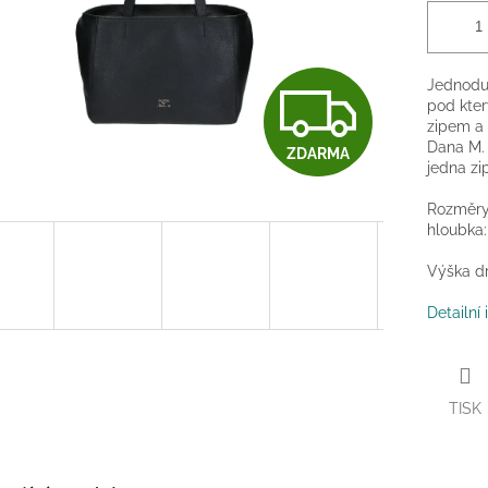
Z
Jednoduc
pod kter
zipem a 
Dana M. 
ZDARMA
D
jedna zi
Rozměr
hloubka:
A
Výška dr
R
Detailní
M
TISK