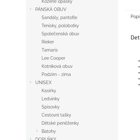
Kožené opasky
PÁNSKÁ OBUV
Popi
Sandály, pantofle
Tenisky, polobotky
Společenská obuv
Det
Rieker
Tamaris
Lee Cooper
Kotníková obuv
Podzim - zima
UNISEX
Kasírky
Ledvinky
Spisovky
Cestovní tašky
Dětské peněženky
Batohy
DOPLŇKY