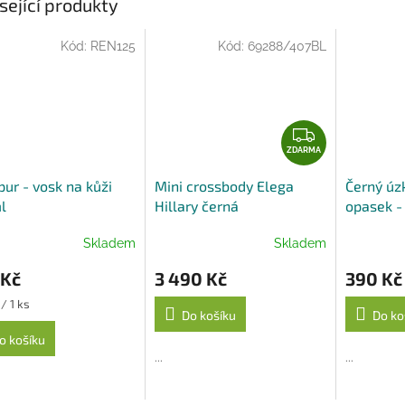
A
sející produkty
Kód:
REN125
Kód:
69288/407BL
Z
D
ZDARMA
A
ur - vosk na kůži
Mini crossbody Elega
Černý úz
R
l
Hillary černá
opasek -
M
cm
A
Skladem
Skladem
 Kč
3 490 Kč
390 Kč
/ 1 ks
Do košíku
Do ko
o košíku
...
...