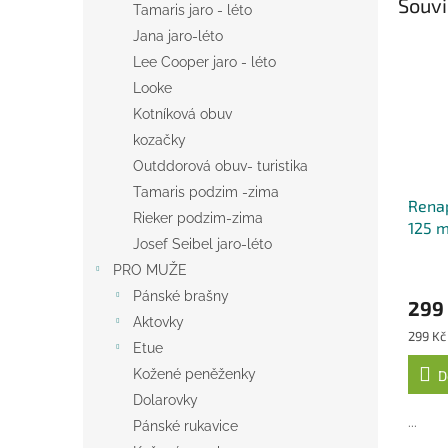
Souvi
Tamaris jaro - léto
Jana jaro-léto
Lee Cooper jaro - léto
Looke
Kotníková obuv
kozačky
Outddorová obuv- turistika
Tamaris podzim -zima
Renap
Rieker podzim-zima
125 m
Josef Seibel jaro-léto
PRO MUŽE
Pánské brašny
299
Aktovky
Měrná
299 Kč 
Etue
cena:
Kožené peněženky
D
Dolarovky
...
Pánské rukavice