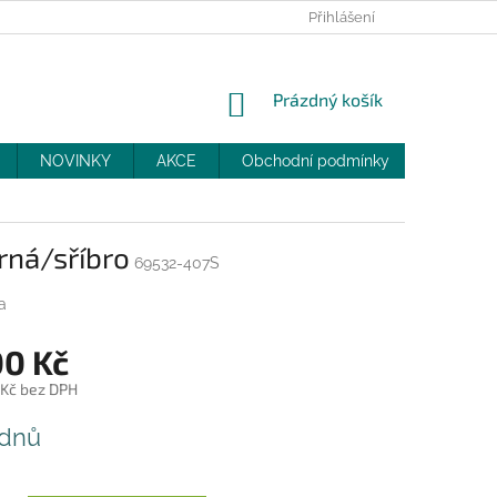
PRODEJNY
SLEVY
MOJE OBJEDNÁVKA
Přihlášení
NÁKUPNÍ
Prázdný košík
KOŠÍK
NOVINKY
AKCE
Obchodní podmínky
DOPRAV
rná/sříbro
69532-407S
a
00 Kč
 Kč bez DPH
 dnů