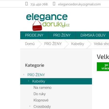
Přejít
731 450 768
elegancedoruky@gmail.com
na
obsah
PRODEJNY
PRO ŽENY
DÁMSKÁ OBUV
Domů
PRO ŽENY
Kabelky
Velká sh
P
Vel
o
Přeskočit
s
Kategorie
kategorie
30 
t
vráce
r
PRO ŽENY
a
Kabelky
n
Na rameno
n
í
Do ruky
p
Klopnové
a
Crossbody