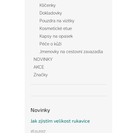
Klíčenky
Dokladovky
Pouzdra na vizitky
Kosmetické etue
Kapsy na opasek
Péče o kůži
Jmenovky na cestovní zavazadla
NOVINKY
AKCE
Značky
Novinky
Jak zjistím velikost rukavice
16.11.2017