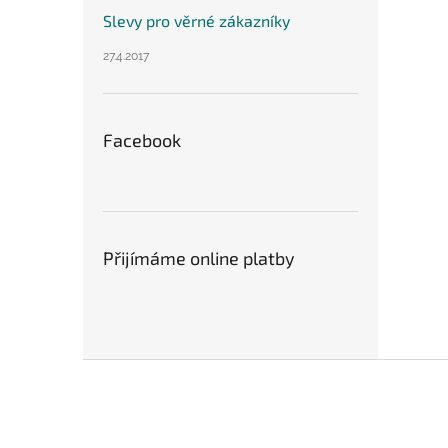
Slevy pro věrné zákazníky
27.4.2017
Facebook
Přijímáme online platby
Z
á
p
a