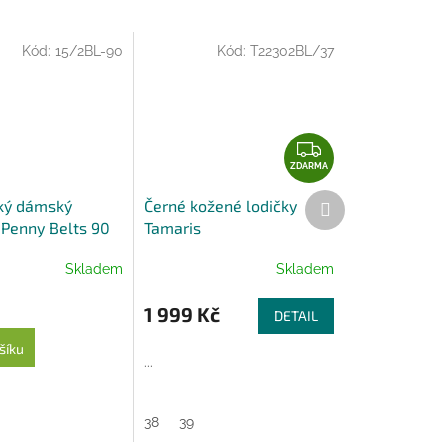
Kód:
15/2BL-90
Kód:
T22302BL/37
Z
D
ZDARMA
A
Další
ký dámský
Černé kožené lodičky
R
produkt
 Penny Belts 90
Tamaris
M
A
Skladem
Skladem
1 999 Kč
DETAIL
šíku
...
38
39