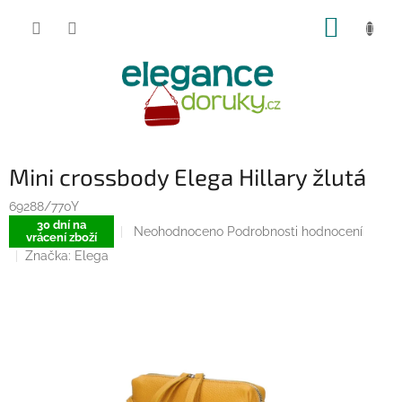
Přejít
NÁKUP
na
obsah
KOŠÍK
Mini crossbody Elega Hillary žlutá
69288/770Y
30 dní na
Průměrné
Neohodnoceno
Podrobnosti hodnocení
vrácení zboží
hodnocení
Značka:
Elega
produktu
je
0,0
z
5
hvězdiček.