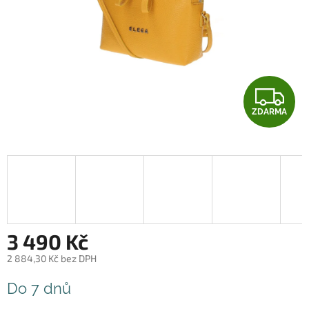
Z
ZDARMA
D
A
R
M
A
3 490 Kč
2 884,30 Kč bez DPH
Měrná
Do 7 dnů
cena: