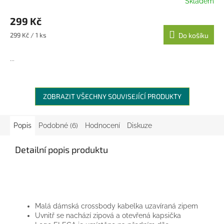
Skladem
299 Kč
Měrná
299 Kč / 1 ks
Do košíku
cena:
...
ZOBRAZIT VŠECHNY SOUVISEJÍCÍ PRODUKTY
Popis
Podobné (6)
Hodnocení
Diskuze
Detailní popis produktu
Malá dámská crossbody kabelka uzavíraná zipem
Uvnitř se nachází zipová a otevřená kapsička