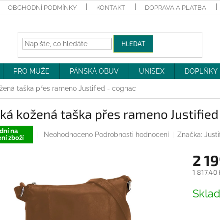
OBCHODNÍ PODMÍNKY
KONTAKT
DOPRAVA A PLATBA
HLEDAT
PRO MUŽE
PÁNSKÁ OBUV
UNISEX
DOPLŇKY
žená taška přes rameno Justified - cognac
á kožená taška přes rameno Justified
dní na
Průměrné
Neohodnoceno
Podrobnosti hodnocení
Značka:
Justi
ní zboží
hodnocení
produktu
2 19
je
0,0
1 817,40
z
Měrná
5
Skla
cena:
hvězdiček.