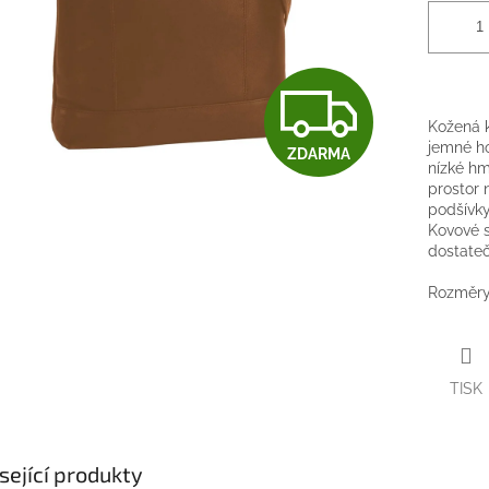
Z
Kožená k
jemné h
ZDARMA
D
nízké hm
prostor 
podšívky
Kovové s
A
dostateč
Rozměry 
R
TISK
M
sející produkty