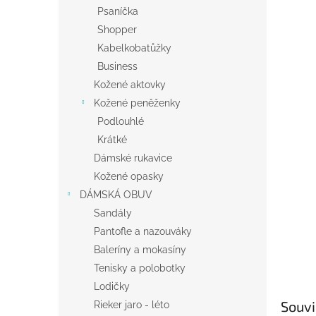
n
Psaníčka
e
Shopper
l
Kabelkobatůžky
Business
Kožené aktovky
Kožené peněženky
Podlouhlé
Krátké
Dámské rukavice
Kožené opasky
DÁMSKÁ OBUV
Sandály
Pantofle a nazouváky
Baleríny a mokasíny
Tenisky a polobotky
Lodičky
Souvi
Rieker jaro - léto