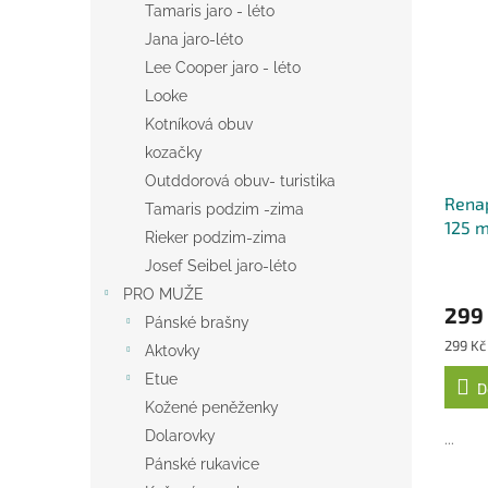
Tamaris jaro - léto
Jana jaro-léto
Lee Cooper jaro - léto
Looke
Kotníková obuv
kozačky
Outddorová obuv- turistika
Renap
Tamaris podzim -zima
125 m
Rieker podzim-zima
Josef Seibel jaro-léto
PRO MUŽE
299
Pánské brašny
Měrná
299 Kč 
Aktovky
cena:
Etue
D
Kožené peněženky
Dolarovky
...
Pánské rukavice