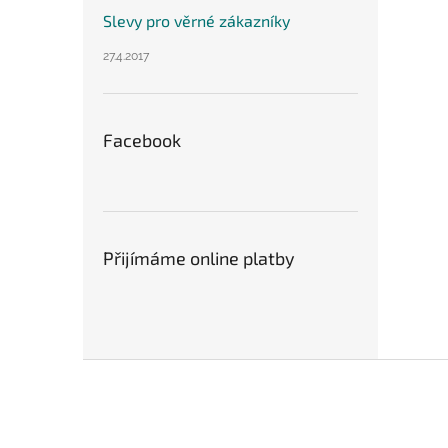
Slevy pro věrné zákazníky
27.4.2017
Facebook
Přijímáme online platby
Z
á
p
a