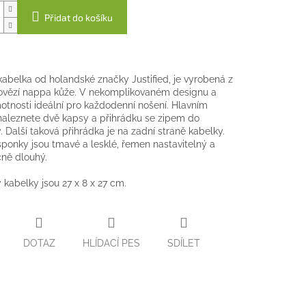
Přidat do košíku
abelka od holandské značky Justified, je vyrobená z
ovězí nappa kůže. V nekomplikovaném designu a
otnosti ideální pro každodenní nošení. Hlavním
naleznete dvě kapsy a přihrádku se zipem do
. Další taková přihrádka je na zadní straně kabelky.
ponky jsou tmavé a lesklé, řemen nastavitelný a
ně dlouhý.
kabelky jsou 27 x 8 x 27 cm.
DOTAZ
HLÍDACÍ PES
SDÍLET