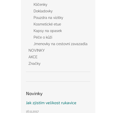
Klíčenky
Dokladovky
Pouzdra na vizitky
Kosmetické etue
Kapsy na opasek
Péče o kůži
Jmenovky na cestovní zavazadla
NOVINKY
AKCE
Značky
Novinky
Jak zjistím velikost rukavice
16.11.2017