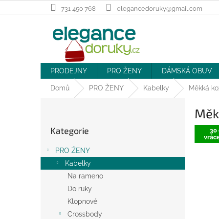
Přejít
731 450 768
elegancedoruky@gmail.com
na
obsah
PRODEJNY
PRO ŽENY
DÁMSKÁ OBUV
Domů
PRO ŽENY
Kabelky
Měkká ko
P
Měkk
o
Přeskočit
s
Kategorie
kategorie
30 
t
vráce
r
PRO ŽENY
a
Kabelky
n
Na rameno
n
í
Do ruky
p
Klopnové
a
Crossbody