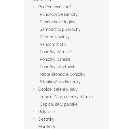
Punčochové zboží
Punčochové kalhoty
Punčochové legíny
Samodržící punčochy
Pletené návleky
Vánoční motiv
Ponožky dámské
Ponožky pánské
Ponožky sportovní
Nízké silonkové ponožky
Silonkové podkolenky
Čepice, čelenky, šály
čepice, šály, čelenky dámké
Čepice, šály pánské
Rukavice
Deštníky
Manikúry