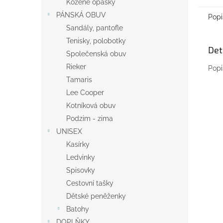
Kožené opasky
PÁNSKÁ OBUV
Popi
Sandály, pantofle
Tenisky, polobotky
Det
Společenská obuv
Rieker
Popi
Tamaris
Lee Cooper
Kotníková obuv
Podzim - zima
UNISEX
Kasírky
Ledvinky
Spisovky
Cestovní tašky
Dětské peněženky
Batohy
DOPLŇKY