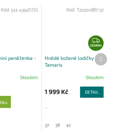
Kód:
511-4392COG
Kód:
T22300BR/37
Z
D
ZDARMA
A
Další
ini peněženka -
Hnědé kožené lodičky
R
produkt
Tamaris
M
A
Skladem
Skladem
1 999 Kč
DETAIL
šíku
...
37
38
42