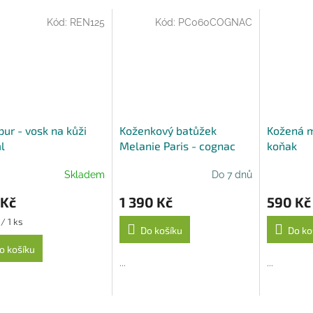
A
Kód:
REN125
Kód:
PC060COGNAC
ur - vosk na kůži
Koženkový batůžek
Kožená m
l
Melanie Paris - cognac
koňak
Skladem
Do 7 dnů
 Kč
1 390 Kč
590 Kč
/ 1 ks
Do košíku
Do ko
o košíku
...
...