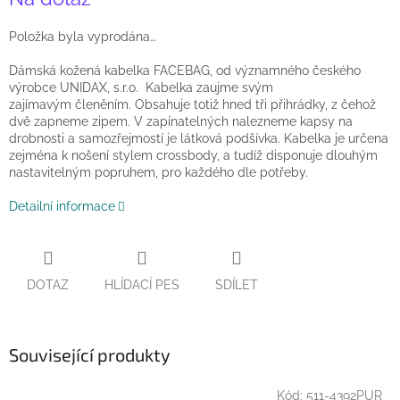
cena:
Položka byla vyprodána…
Dámská kožená kabelka FACEBAG, od významného českého
výrobce UNIDAX, s.r.o. Kabelka zaujme svým
zajímavým členěním. Obsahuje totiž hned tři přihrádky, z čehož
dvě zapneme zipem. V zapínatelných nalezneme kapsy na
drobnosti a samozřejmostí je látková podšívka. Kabelka je určena
zejména k nošení stylem crossbody, a tudíž disponuje dlouhým
nastavitelným popruhem, pro každého dle potřeby.
Detailní informace
DOTAZ
HLÍDACÍ PES
SDÍLET
Související produkty
Kód:
511-4392PUR