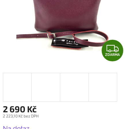
Z
ZDARMA
D
A
R
M
A
2 690 Kč
2 223,10 Kč bez DPH
Měrná
Na dotaz