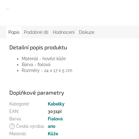
...
Popis
Podobné (8)
Hodnocení
Diskuze
Detailní popis produktu
Materiál - hovězí kůže
Barva - fialová
Rozměry - 24 x 17 x 5 cm
Doplňkové parametry
Kategorie
:
Kabelky
EAN
:
3031pi
Barva
:
Fialová
?
Česká výroba
:
ano
Materiál
:
Kůže