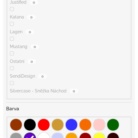
Justified
0
Katana
0
Lagen
0
Mustang
0
Ostatní
0
SendiDesign
0
Silvercase - Sněžka Náchod
0
Barva