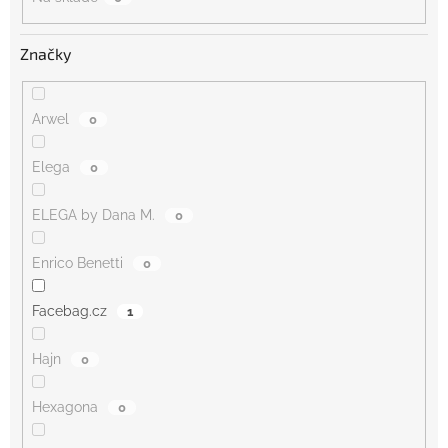
Značky
Arwel
0
Elega
0
ELEGA by Dana M.
0
Enrico Benetti
0
Facebag.cz
1
Hajn
0
Hexagona
0