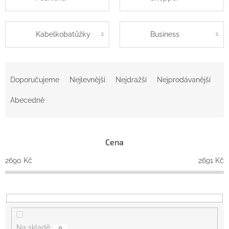
Kabelkobatůžky
Business
Ř
a
Doporučujeme
Nejlevnější
Nejdražší
Nejprodávanější
z
e
Abecedně
n
í
p
Cena
r
o
2690
Kč
2691
Kč
d
u
k
t
ů
Na skladě
0