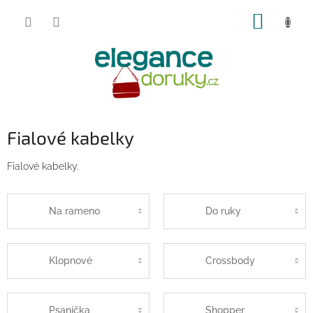
Přejít
NÁKUP
na
obsah
KOŠÍK
Fialové kabelky
Fialové kabelky.
Na rameno
Do ruky
Klopnové
Crossbody
Psaníčka
Shopper