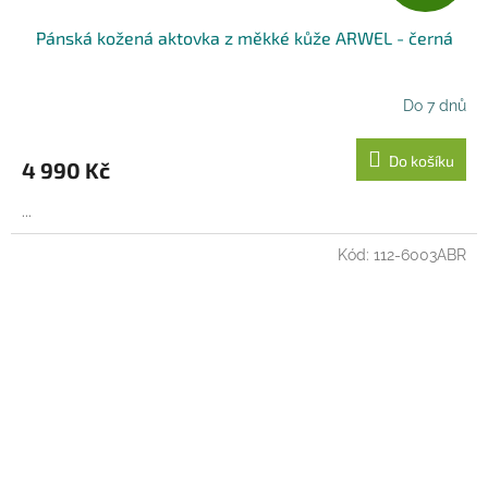
D
Pánská kožená aktovka z měkké kůže ARWEL - černá
A
R
Do 7 dnů
M
Do košíku
4 990 Kč
A
...
Kód:
112-6003ABR