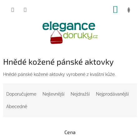
Přejít
NÁKUP
na
obsah
KOŠÍK
Hnědé kožené pánské aktovky
Hnědé pánské kožené aktovky vyrobené z kvalitní kůže.
Ř
a
Doporučujeme
Nejlevnější
Nejdražší
Nejprodávanější
z
e
Abecedně
n
í
p
Cena
r