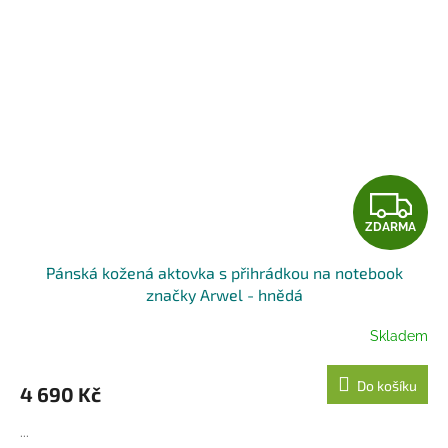
Z
ZDARMA
D
Pánská kožená aktovka s přihrádkou na notebook
A
značky Arwel - hnědá
R
Skladem
M
Do košíku
4 690 Kč
A
...