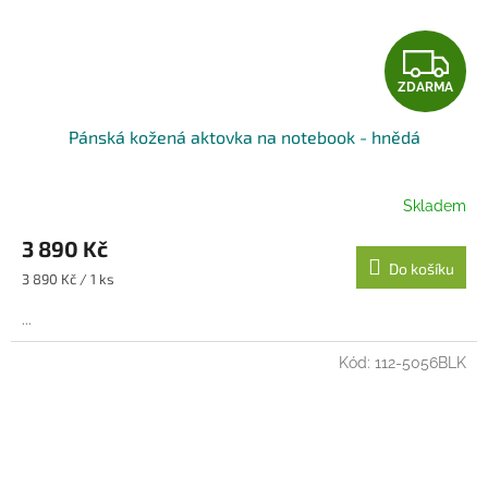
Z
ZDARMA
D
Pánská kožená aktovka na notebook - hnědá
A
R
Skladem
M
3 890 Kč
Do košíku
A
Měrná
3 890 Kč / 1 ks
cena:
...
Kód:
112-5056BLK