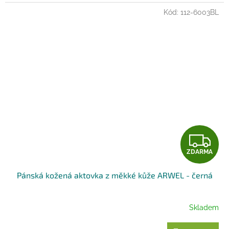
Kód:
112-6003BL
Z
ZDARMA
D
Pánská kožená aktovka z měkké kůže ARWEL - černá
A
R
Skladem
M