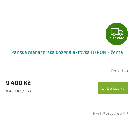
Z
ZDARMA
D
Pánská manažerská kožená aktovka BYRON - černá
A
R
Do 7 dnů
M
9 400 Kč
Do košíku
A
Měrná
9 400 Kč / 1 ks
cena:
...
Kód:
67173/001BR