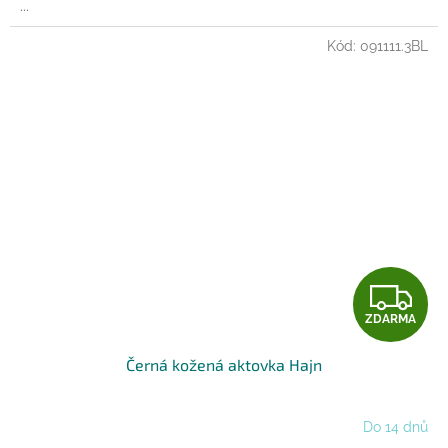
...
Kód:
091111.3BL
Z
ZDARMA
D
Černá kožená aktovka Hajn
A
R
Do 14 dnů