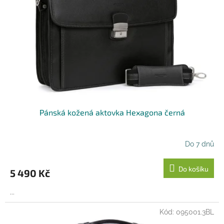
Pánská kožená aktovka Hexagona černá
Do 7 dnů
Do košíku
5 490 Kč
...
Kód:
095001.3BL