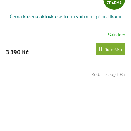
ZDARMA
D
Černá kožená aktovka se třemi vnitřními přihrádkami
A
R
Skladem
M
Do košíku
3 390 Kč
A
...
Kód:
112-2036LBR