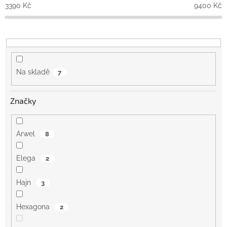
o
3390
Kč
9400
Kč
d
u
k
t
ů
Na skladě
7
Značky
Arwel
8
Elega
2
Hajn
3
Hexagona
2