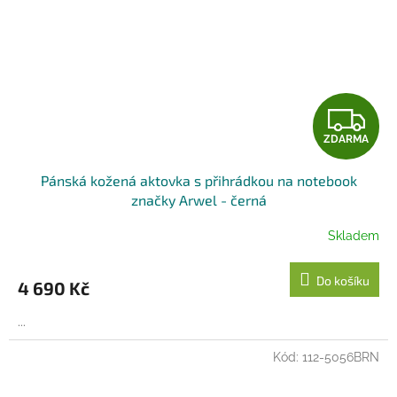
Z
ZDARMA
D
Pánská kožená aktovka s přihrádkou na notebook
A
značky Arwel - černá
R
Skladem
M
Do košíku
4 690 Kč
A
...
Kód:
112-5056BRN