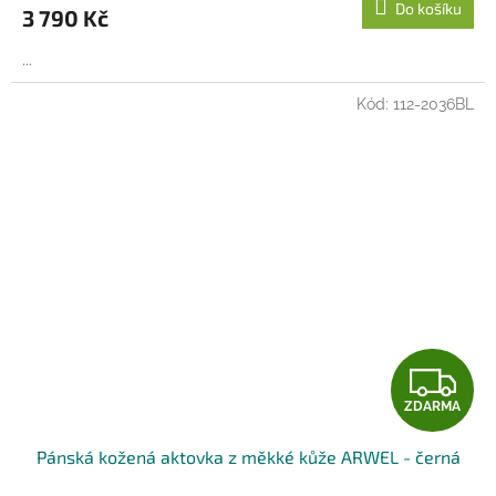
Do košíku
3 790 Kč
A
...
Kód:
112-2036BL
Z
ZDARMA
D
Pánská kožená aktovka z měkké kůže ARWEL - černá
A