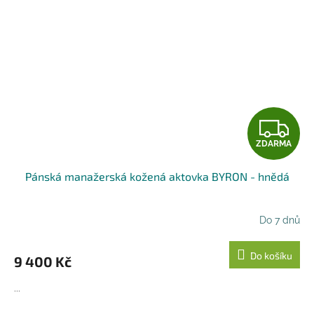
Z
ZDARMA
D
Pánská manažerská kožená aktovka BYRON - hnědá
A
R
Do 7 dnů
M
Do košíku
9 400 Kč
A
...