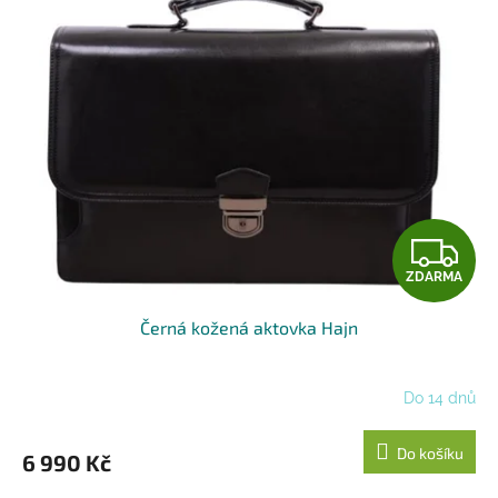
Z
ZDARMA
D
Černá kožená aktovka Hajn
A
R
Do 14 dnů
M
Do košíku
6 990 Kč
A