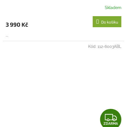
R
Skladem
M
Do košíku
3 990 Kč
A
...
Kód:
112-6003ABL
Z
ZDARMA