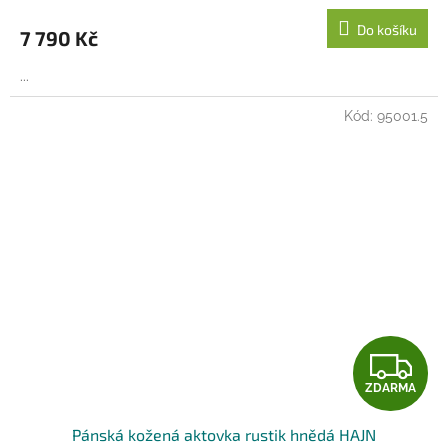
M
Do košíku
7 790 Kč
A
...
Kód:
95001.5
Z
ZDARMA
D
Pánská kožená aktovka rustik hnědá HAJN