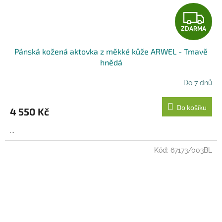
Z
ZDARMA
D
Pánská kožená aktovka z měkké kůže ARWEL - Tmavě
A
hnědá
R
Do 7 dnů
M
Do košíku
4 550 Kč
A
...
Kód:
67173/003BL