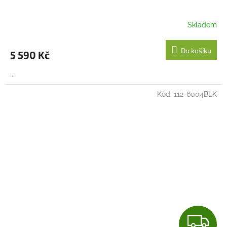
A
R
Skladem
M
Do košíku
5 590 Kč
A
...
Kód:
112-6004BLK
Z