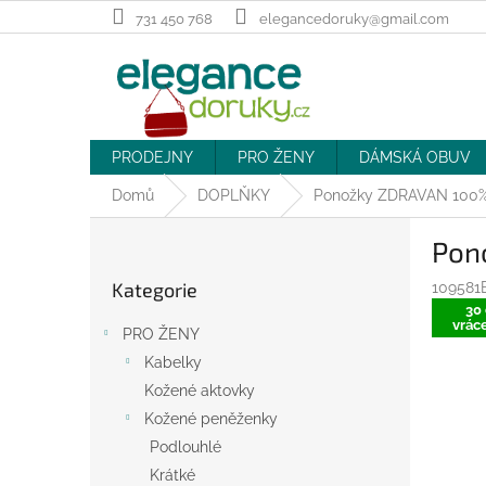
Přejít
731 450 768
elegancedoruky@gmail.com
na
obsah
PRODEJNY
PRO ŽENY
DÁMSKÁ OBUV
Domů
DOPLŇKY
Ponožky ZDRAVAN 100% 
P
Pon
o
Přeskočit
s
Kategorie
109581
kategorie
t
30 
r
vráce
PRO ŽENY
a
Kabelky
n
Kožené aktovky
n
í
Kožené peněženky
p
Podlouhlé
a
Krátké