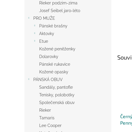
Rieker podzim-zima
Josef Seibel jaro-léto
PRO MUŽE
Pánské brašny
Aktovky
Etue
Kožené peněženky
Souvi
Dolarovky
Pánské rukavice
Kožené opasky
PÁNSKÁ OBUV
Sandály, pantofle
Tenisky, polobotky
Společenská obuv
Rieker
Černý
Tamaris
Penny
Lee Cooper