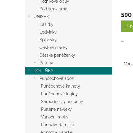
Kotníková obuv
Podzim - zima
590
UNISEX
Kasírky
D
Ledvinky
Spisovky
...
Cestovní tašky
Dětské peněženky
Batohy
Vari
DOPLŇKY
Punčochové zboží
Punčochové kalhoty
Punčochové legíny
Samodržící punčochy
Pletené návleky
Vánoční motiv
Ponožky dámské
Ponožky pánské