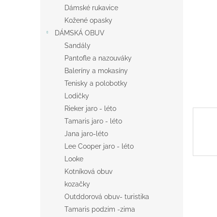
n
Dámské rukavice
e
Kožené opasky
l
DÁMSKÁ OBUV
Sandály
Pantofle a nazouváky
Baleríny a mokasíny
Tenisky a polobotky
Lodičky
Rieker jaro - léto
Tamaris jaro - léto
Jana jaro-léto
Lee Cooper jaro - léto
Looke
Kotníková obuv
kozačky
Outddorová obuv- turistika
Tamaris podzim -zima