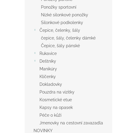
Ponožky sportovní
Nízké silonkové ponožky
Silonkové podkolenky
Čepice, čelenky, šály
čepice, šály, čelenky dámké
Čepice, šály pánské
Rukavice
Deštníky
Manikúry
Klíčenky
Dokladovky
Pouzdra na vizitky
Kosmetické etue
Kapsy na opasek
Péče o kůži
Jmenovky na cestovní zavazadla
NOVINKY