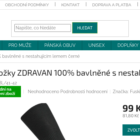
OBCHODNÍ PODMÍNKY
KONTAKT
DOPRAVA A PLATBA
HLEDAT
PRO MUŽE
PÁNSKÁ OBUV
UNISEX
DOPLŇKY
bavlněné s nestahujícím lemem černé
ožky ZDRAVAN 100% bavlněné s nesta
BL/41-42
dní na
Průměrné
Neohodnoceno
Podrobnosti hodnocení
Značka:
Fusk
ní zboží
hodnocení
produktu
99 
je
0,0
81,80 Kč
z
Měrná
5
ZVOLT
cena:
hvězdiček.