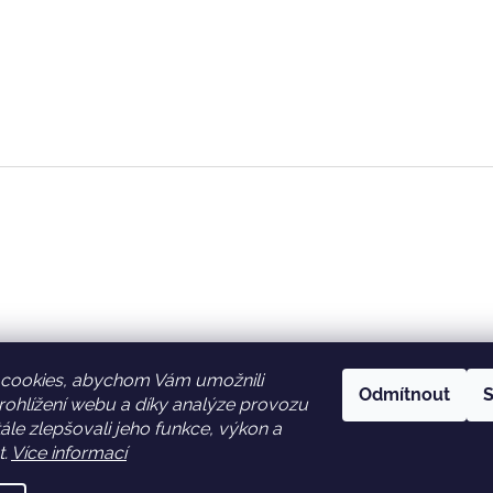
cookies, abychom Vám umožnili
Odmítnout
S
ohlížení webu a díky analýze provozu
Facebook
Věrnostní slevy
le zlepšovali jeho funkce, výkon a
t.
Více informací