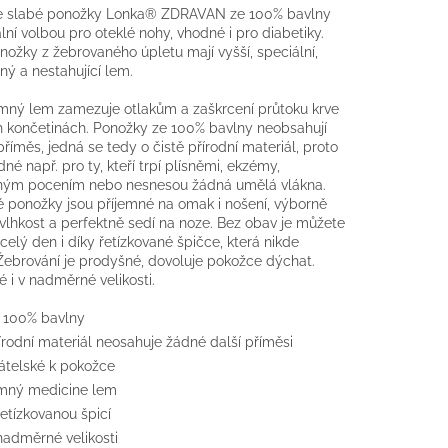
e slabé ponožky Lonka® ZDRAVAN ze 100% bavlny
ální volbou pro oteklé nohy, vhodné i pro diabetiky.
nožky z žebrovaného úpletu mají vyšší, speciální,
lný a nestahující lem.
mný lem zamezuje otlakům a zaškrcení průtoku krve
h končetinách. Ponožky ze 100% bavlny neobsahují
říměs, jedná se tedy o čistě přírodní materiál, proto
né např. pro ty, kteří trpí plísněmi, ekzémy,
ým pocením nebo nesnesou žádná umělá vlákna.
 ponožky jsou příjemné na omak i nošení, výborně
 vlhkost a perfektně sedí na noze. Bez obav je můžete
 celý den i díky řetízkované špičce, která nikde
 Žebrování je prodyšné, dovoluje pokožce dýchat.
 i v nadměrné velikosti.
 100% bavlny
írodní materiál neosahuje žádné další příměsi
átelské k pokožce
mný medicine lem
řetízkovanou špicí
nadměrné velikosti