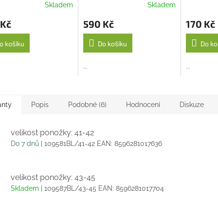
Skladem
Skladem
 Kč
590 Kč
170 Kč
o košíku
Do košíku
Do ko
...
...
anty
Popis
Podobné (6)
Hodnocení
Diskuze
velikost ponožky: 41-42
Do 7 dnů
| 109581BL/41-42
EAN:
8596281017636
velikost ponožky: 43-45
Skladem
| 109587BL/43-45
EAN:
8596281017704