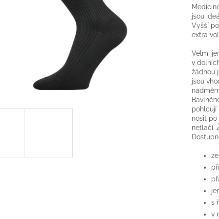
Medicin
jsou ide
Vyšší po
extra vo
Velmi je
v dolníc
žádnou p
jsou vhod
nadměrn
Bavlněné
pohlcují
nosit po
netlačí.
Dostupné
ze
př
př
je
s 
v 