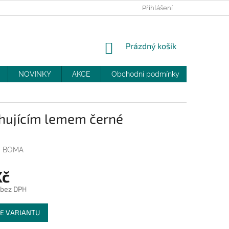
PRODEJNY
SLEVY
MOJE OBJEDNÁVKA
Přihlášení
NÁKUPNÍ
Prázdný košík
KOŠÍK
NOVINKY
AKCE
Obchodní podmínky
DOPRAV
hujícím lemem černé
i BOMA
Kč
 bez DPH
E VARIANTU