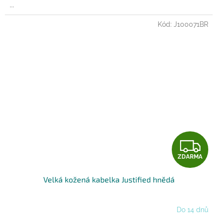
...
Kód:
J100071BR
Z
ZDARMA
D
Velká kožená kabelka Justified hnědá
A
R
Do 14 dnů