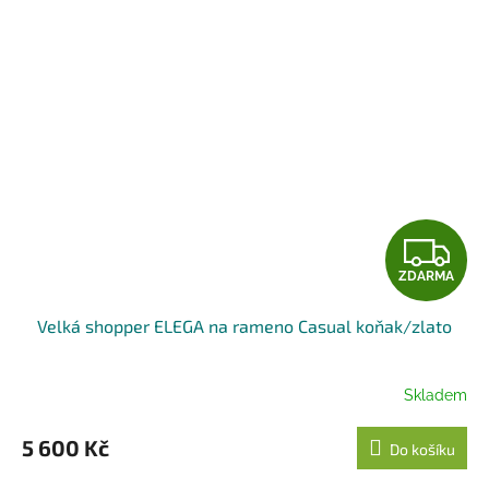
Z
ZDARMA
D
Velká shopper ELEGA na rameno Casual koňak/zlato
A
R
Skladem
M
5 600 Kč
Do košíku
A