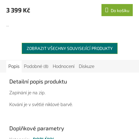
M
3 399 Kč
Do košíku
A
...
ZOBRAZIT VŠECHNY SOUVISEJÍCÍ PRODUKTY
Popis
Podobné (8)
Hodnocení
Diskuze
Detailní popis produktu
Zapínání je na zip.
Kování je v světlé niklové barvě.
Doplňkové parametry