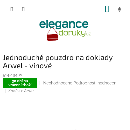
Přejít
NÁKUP
na
obsah
KOŠÍK
Jednoduché pouzdro na doklady
Arwel - vínové
514-1940V
30 dní na
Průměrné
Neohodnoceno
Podrobnosti hodnocení
vrácení zboží
hodnocení
Značka:
Arwel
produktu
je
0,0
z
5
hvězdiček.