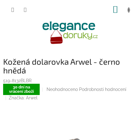
Přejít
NÁKUP
na
obsah
KOŠÍK
Kožená dolarovka Arwel - černo
hnědá
519-8132BLBR
30 dní na
Průměrné
Neohodnoceno
Podrobnosti hodnocení
vrácení zboží
hodnocení
Značka:
Arwel
produktu
je
0,0
z
5
hvězdiček.