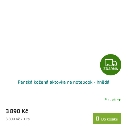
Z
ZDARMA
D
Pánská kožená aktovka na notebook - hnědá
A
R
Skladem
M
3 890 Kč
A
Měrná
3 890 Kč / 1 ks
Do košíku
cena: