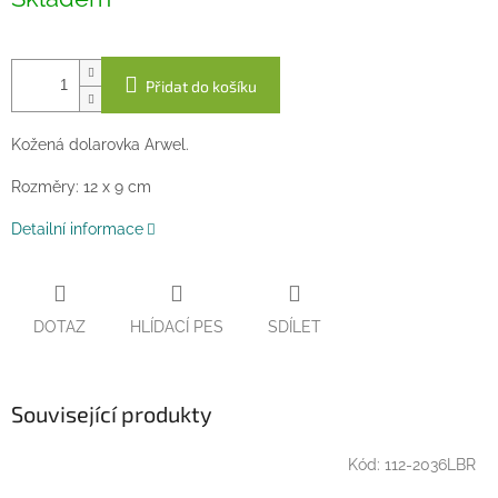
cena:
Přidat do košíku
Kožená dolarovka Arwel.
Rozměry: 12 x 9 cm
Detailní informace
DOTAZ
HLÍDACÍ PES
SDÍLET
Související produkty
Kód:
112-2036LBR