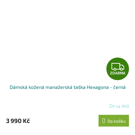
Z
ZDARMA
D
Dámská kožená manažerská taška Hexagona - černá
A
R
Do 14 dnů
M
3 990 Kč
Do košíku
A