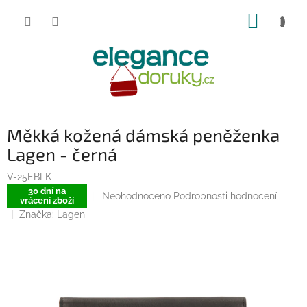
Přejít
NÁKUP
na
obsah
KOŠÍK
Měkká kožená dámská peněženka
Lagen - černá
V-25EBLK
30 dní na
Průměrné
Neohodnoceno
Podrobnosti hodnocení
vrácení zboží
hodnocení
Značka:
Lagen
produktu
je
0,0
z
5
hvězdiček.