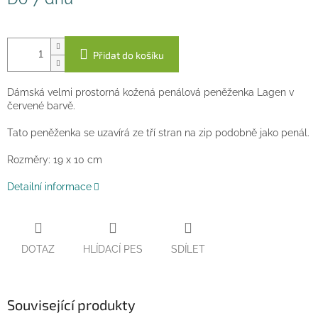
cena:
Přidat do košíku
Dámská velmi prostorná kožená penálová peněženka Lagen v
červené barvě.
Tato peněženka se uzavírá ze tří stran na zip podobně jako penál.
Rozměry: 19 x 10 cm
Detailní informace
DOTAZ
HLÍDACÍ PES
SDÍLET
Související produkty