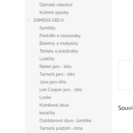
n
Dámské rukavice
e
Kožené opasky
l
DÁMSKÁ OBUV
Sandály
Pantofle a nazouváky
Baleríny a mokasíny
Tenisky a polobotky
Lodičky
Rieker jaro - léto
Tamaris jaro - léto
Jana jaro-léto
Lee Cooper jaro - léto
Looke
Kotníková obuv
Souvi
kozačky
Outddorová obuv- turistika
Tamaris podzim -zima