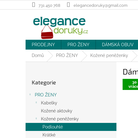
Přejít
731 450 768
elegancedoruky@gmail.com
na
obsah
PRODEJNY
PRO ŽENY
DÁMSKÁ OBUV
Domů
PRO ŽENY
Kožené peněženky
P
Dám
o
Přeskočit
s
Kategorie
kategorie
30 
t
vráce
r
PRO ŽENY
a
Kabelky
n
Kožené aktovky
n
í
Kožené peněženky
p
Podlouhlé
a
Krátké