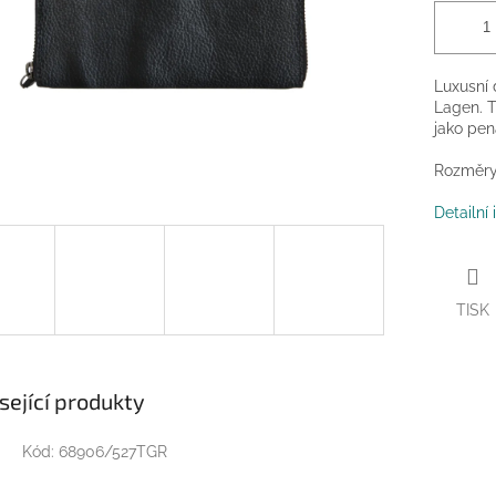
Luxusní 
Lagen. T
jako pen
Rozměry 
Detailní
TISK
sející produkty
Kód:
68906/527TGR