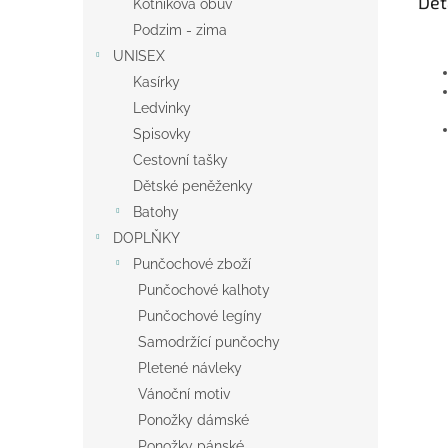
Det
Kotníková obuv
Podzim - zima
UNISEX
Kasírky
Ledvinky
Spisovky
Cestovní tašky
Dětské peněženky
Batohy
DOPLŇKY
Punčochové zboží
Punčochové kalhoty
Punčochové legíny
Samodržící punčochy
Pletené návleky
Vánoční motiv
Ponožky dámské
Ponožky pánské