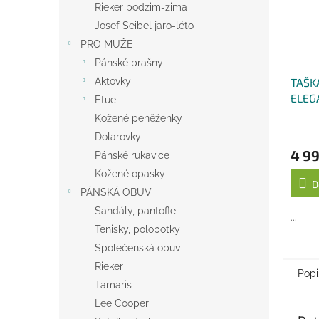
Rieker podzim-zima
Josef Seibel jaro-léto
PRO MUŽE
Pánské brašny
TAŠK
Aktovky
ELEG
Etue
ŠEDÁ
Kožené peněženky
Dolarovky
4 99
Pánské rukavice
Kožené opasky
D
PÁNSKÁ OBUV
Sandály, pantofle
...
Tenisky, polobotky
Společenská obuv
Rieker
Popi
Tamaris
Lee Cooper