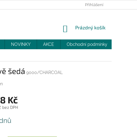
PRODEJNY
SLEVY
MOJE OBJEDNÁVKA
Přihlášení
NÁKUPNÍ
Prázdný košík
KOŠÍK
NOVINKY
AKCE
Obchodní podmínky
DOPRAV
vě šedá
9000/CHARCOAL
en
98 Kč
č bez DPH
 dnů