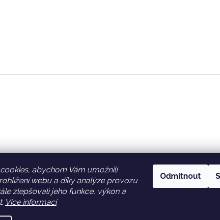
cookies, abychom Vám umožnili
Odmítnout
S
ohlížení webu a díky analýze provozu
Facebook
Věrnostní slevy
le zlepšovali jeho funkce, výkon a
t.
Více informací