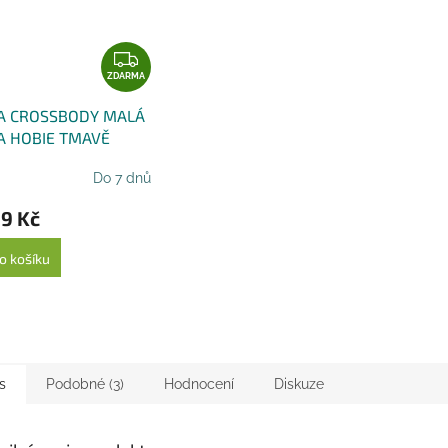
Z
D
ZDARMA
A
A CROSSBODY MALÁ
R
A HOBIE TMAVĚ
M
A
Do 7 dnů
9 Kč
o košíku
s
Podobné (3)
Hodnocení
Diskuze