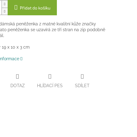
Přidat do košíku
dámská peněženka z matné kvalitní kůže značky
ato peněženka se uzavírá ze tří stran na zip podobně
ál.
19 x 10 x 3 cm
 informace
DOTAZ
HLÍDACÍ PES
SDÍLET