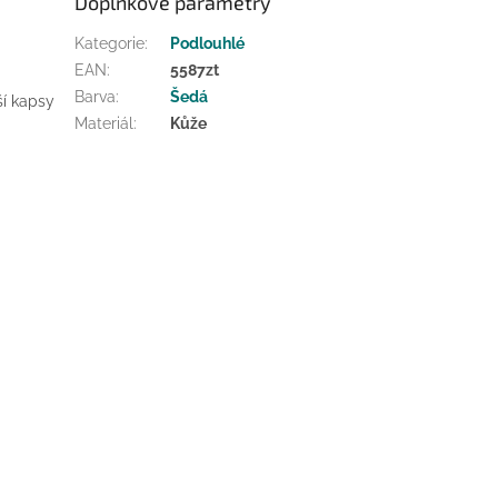
Doplňkové parametry
Kategorie
:
Podlouhlé
EAN
:
5587zt
Barva
:
Šedá
ší kapsy
Materiál
:
Kůže