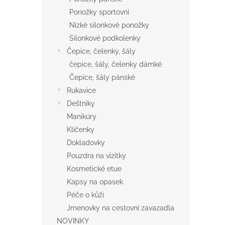
Ponožky sportovní
Nízké silonkové ponožky
Silonkové podkolenky
Čepice, čelenky, šály
čepice, šály, čelenky dámké
Čepice, šály pánské
Rukavice
Deštníky
Manikúry
Klíčenky
Dokladovky
Pouzdra na vizitky
Kosmetické etue
Kapsy na opasek
Péče o kůži
Jmenovky na cestovní zavazadla
NOVINKY