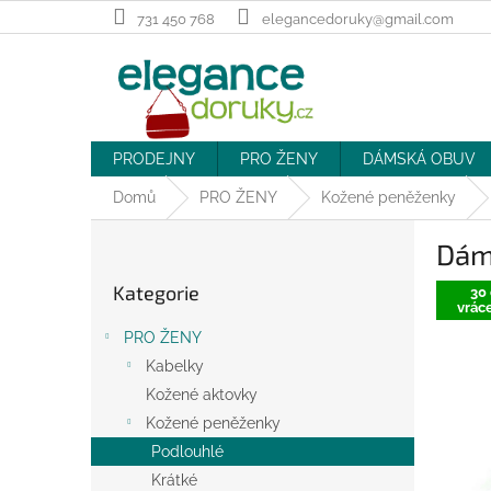
Přejít
731 450 768
elegancedoruky@gmail.com
na
obsah
PRODEJNY
PRO ŽENY
DÁMSKÁ OBUV
Domů
PRO ŽENY
Kožené peněženky
P
Dám
o
Přeskočit
s
Kategorie
kategorie
30 
t
vráce
r
PRO ŽENY
a
Kabelky
n
Kožené aktovky
n
í
Kožené peněženky
p
Podlouhlé
a
Krátké