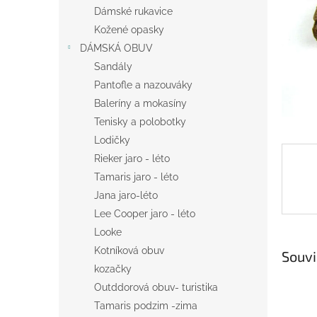
n
Dámské rukavice
e
Kožené opasky
l
DÁMSKÁ OBUV
Sandály
Pantofle a nazouváky
Baleríny a mokasíny
Tenisky a polobotky
Lodičky
Rieker jaro - léto
Tamaris jaro - léto
Jana jaro-léto
Lee Cooper jaro - léto
Looke
Kotníková obuv
Souvi
kozačky
Outddorová obuv- turistika
Tamaris podzim -zima