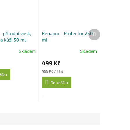
Další
 přírodní vosk,
Renapur - Protector 250
produkt
a kůži 50 ml
ml
Skladem
Skladem
499 Kč
Měrná
499 Kč / 1 ks
šíku
cena:
Do košíku
...