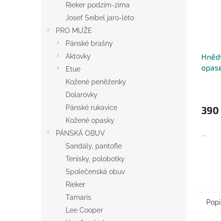
Rieker podzim-zima
Josef Seibel jaro-léto
PRO MUŽE
Pánské brašny
Hněd
Aktovky
opase
Etue
Kožené peněženky
Dolarovky
Pánské rukavice
390
Kožené opasky
PÁNSKÁ OBUV
...
Sandály, pantofle
Tenisky, polobotky
Společenská obuv
Rieker
Tamaris
Popi
Lee Cooper