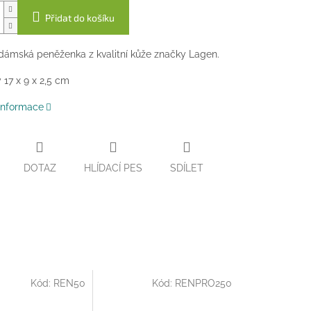
Přidat do košíku
dámská peněženka z kvalitní kůže značky Lagen.
17 x 9 x 2,5 cm
 informace
DOTAZ
HLÍDACÍ PES
SDÍLET
Kód:
REN50
Kód:
RENPRO250