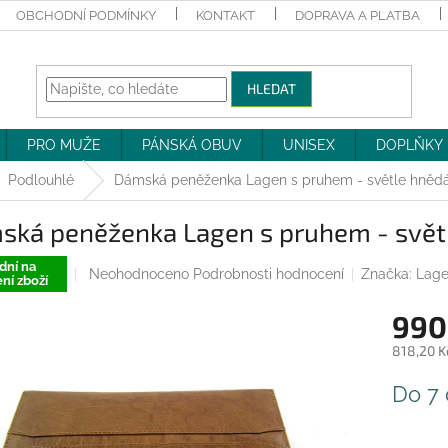
OBCHODNÍ PODMÍNKY
KONTAKT
DOPRAVA A PLATBA
HLEDAT
PRO MUŽE
PÁNSKÁ OBUV
UNISEX
DOPLŇKY
Podlouhlé
Dámská peněženka Lagen s pruhem - světle hněd
ská peněženka Lagen s pruhem - svět
dní na
Průměrné
Neohodnoceno
Podrobnosti hodnocení
Značka:
Lag
ní zboží
hodnocení
produktu
990
je
0,0
818,20 K
z
Měrná
5
Do 7
cena:
hvězdiček.