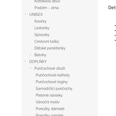
Kotníková obuv
Det
Podzim - zima
UNISEX
Kasírky
Ledvinky
Spisovky
Cestovní tašky
Dětské peněženky
Batohy
DOPLŇKY
Punčochové zboží
Punčochové kalhoty
Punčochové legíny
Samodržící punčochy
Pletené návleky
Vánoční motiv
Ponožky dámské
Ponožky pánské