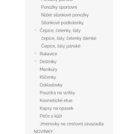
Ponožky sportovní
Nízké silonkové ponožky
Silonkové podkolenky
Čepice, čelenky, šály
čepice, šály, čelenky dámké
Čepice, šály pánské
Rukavice
Deštníky
Manikúry
Klíčenky
Dokladovky
Pouzdra na vizitky
Kosmetické etue
Kapsy na opasek
Péče o kůži
Jmenovky na cestovní zavazadla
NOVINKY