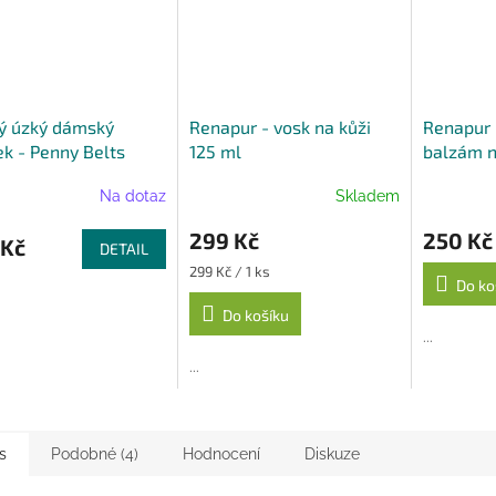
ý úzký dámský
Renapur - vosk na kůži
Renapur -
k - Penny Belts
125 ml
balzám n
Na dotaz
Skladem
299 Kč
250 Kč
 Kč
DETAIL
Měrná
299 Kč / 1 ks
Do ko
cena:
Do košíku
...
...
s
Podobné (4)
Hodnocení
Diskuze