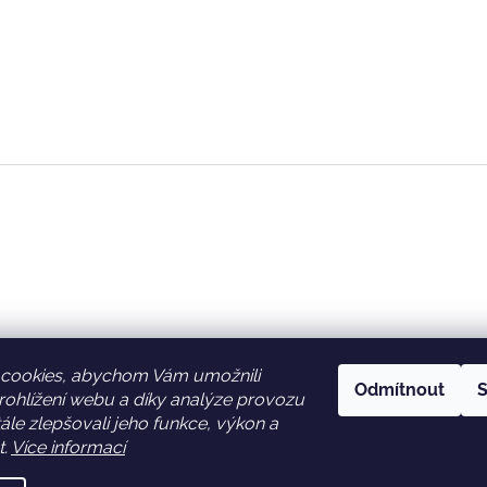
cookies, abychom Vám umožnili
Odmítnout
S
ohlížení webu a díky analýze provozu
Facebook
Věrnostní slevy
le zlepšovali jeho funkce, výkon a
t.
Více informací