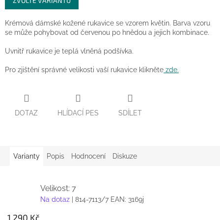
ZVOLTE VARIANTU
cena:
Krémová dámské kožené rukavice se vzorem květin. Barva vzoru
se může pohybovat od červenou po hnědou a jejich kombinace.
Uvnitř rukavice je teplá vlněná podšívka.
Pro zjištění správné velikosti vaší rukavice klikněte
zde.
DOTAZ
HLÍDACÍ PES
SDÍLET
Varianty
Popis
Hodnocení
Diskuze
Velikost: 7
Na dotaz
| 814-7113/7
EAN:
3169j
1 290 Kč