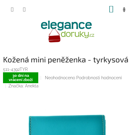
Přejít
NÁKUP
na
obsah
KOŠÍK
Kožená mini peněženka - tyrkysová
511-4392TYR
30 dní na
Průměrné
Neohodnoceno
Podrobnosti hodnocení
vrácení zboží
hodnocení
Značka:
Anekta
produktu
je
0,0
z
5
hvězdiček.