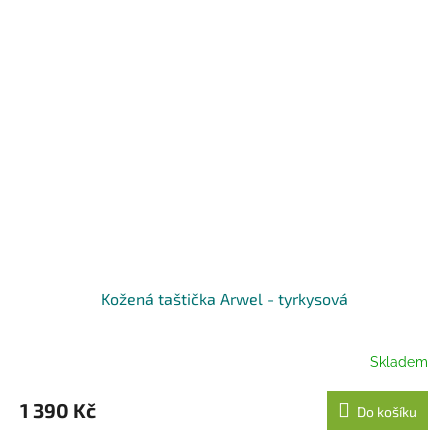
Kožená taštička Arwel - tyrkysová
Skladem
1 390 Kč
Do košíku