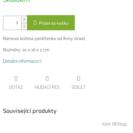
cena:
Přidat do košíku
Rámová kožená peněženka od firmy Arwel.
Rozměry: 10 x 16 x 2 cm
Detailní informace
DOTAZ
HLÍDACÍ PES
SDÍLET
Související produkty
Kód:
REN125