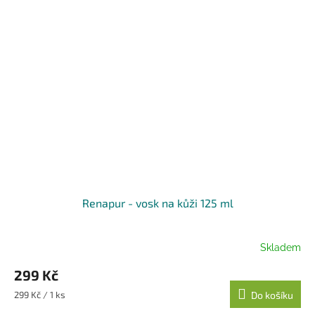
Renapur - vosk na kůži 125 ml
Skladem
299 Kč
Měrná
299 Kč / 1 ks
Do košíku
cena: