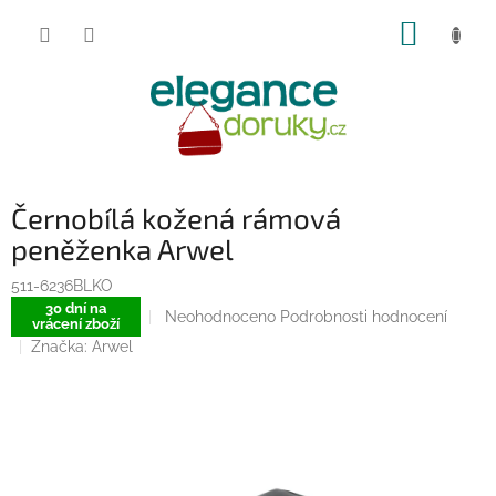
Přejít
NÁKUP
na
obsah
KOŠÍK
Černobílá kožená rámová
peněženka Arwel
511-6236BLKO
30 dní na
Průměrné
Neohodnoceno
Podrobnosti hodnocení
vrácení zboží
hodnocení
Značka:
Arwel
produktu
je
0,0
z
5
hvězdiček.