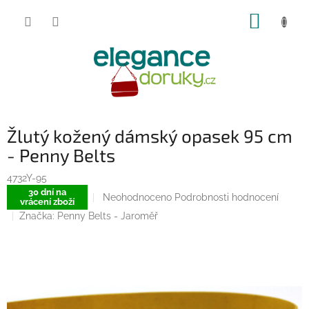
Přejít
NÁKUP
na
obsah
KOŠÍK
Žlutý kožený dámský opasek 95 cm
- Penny Belts
4732Y-95
30 dní na
Průměrné
Neohodnoceno
Podrobnosti hodnocení
vrácení zboží
hodnocení
Značka:
Penny Belts - Jaroměř
produktu
je
0,0
z
5
hvězdiček.