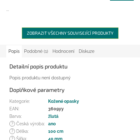
...
ZOBRAZIT VŠECHNY SOUVISEJÍCÍ PRODUKTY
Popis
Podobné (1)
Hodnocení
Diskuze
Detailní popis produktu
Popis produktu není dostupný
Doplňkové parametry
Kategorie
:
Kožené opasky
EAN
:
3609yy
Barva
:
žlutá
?
Česká výroba
:
ano
?
Délka
:
100 cm
?
Šířka
:
40 mm