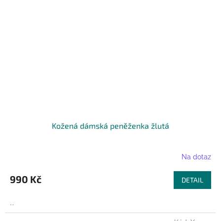
Kožená dámská peněženka žlutá
Na dotaz
990 Kč
DETAIL
...