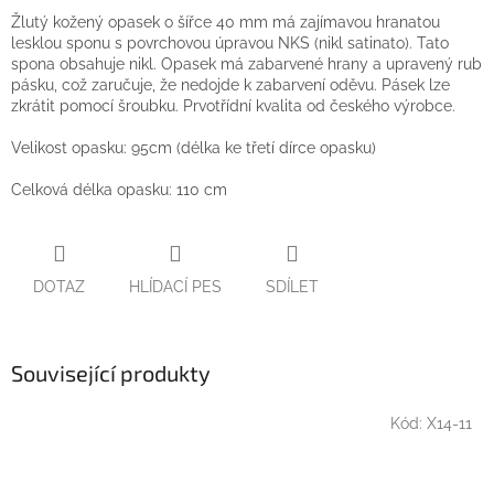
Žlutý kožený opasek o šířce 40 mm má zajímavou hranatou
lesklou sponu s povrchovou úpravou NKS (nikl satinato). Tato
spona obsahuje nikl. Opasek má zabarvené hrany a upravený rub
pásku, což zaručuje, že nedojde k zabarvení oděvu. Pásek lze
zkrátit pomocí šroubku. Prvotřídní kvalita od českého výrobce.
Velikost opasku: 95cm (délka ke třetí dírce opasku)
Celková délka opasku: 110 cm
DOTAZ
HLÍDACÍ PES
SDÍLET
Související produkty
Kód:
X14-11