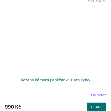
Kód:
X14-12
Kožená dámská peněženka žlutá kytky
Na dotaz
990 Kč
DETAIL