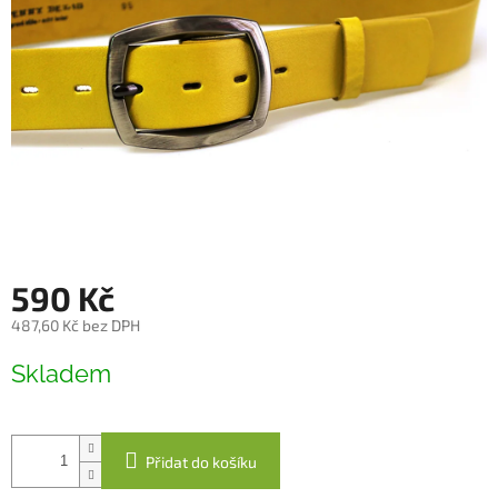
590 Kč
487,60 Kč bez DPH
Měrná
Skladem
cena:
Přidat do košíku