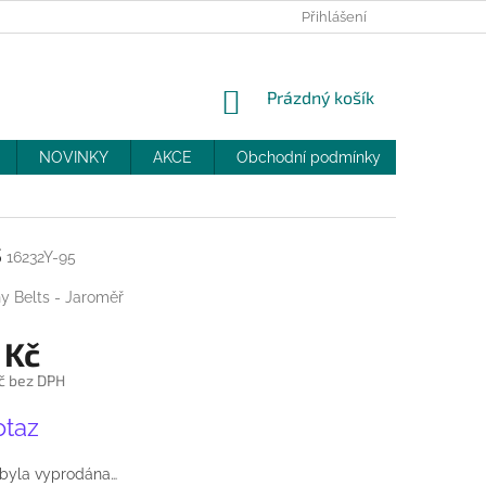
PRODEJNY
SLEVY
MOJE OBJEDNÁVKA
Přihlášení
NÁKUPNÍ
Prázdný košík
KOŠÍK
NOVINKY
AKCE
Obchodní podmínky
DOPRAV
s
16232Y-95
y Belts - Jaroměř
 Kč
č bez DPH
otaz
 byla vyprodána…