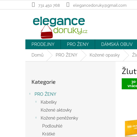
Přejít
731 450 768
elegancedoruky@gmail.com
na
obsah
PRODEJNY
PRO ŽENY
DÁMSKÁ OBUV
Domů
PRO ŽENY
Kožené opasky
Žl
P
Žlut
o
Přeskočit
s
Kategorie
kategorie
30 
t
vráce
r
PRO ŽENY
a
Kabelky
n
Kožené aktovky
n
í
Kožené peněženky
p
Podlouhlé
a
Krátké