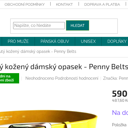
OBCHODNÍ PODMÍNKY
KONTAKT
DOPRAVA A PLATBA
HLEDAT
PRO MUŽE
PÁNSKÁ OBUV
UNISEX
DOPLŇKY
utý kožený dámský opasek - Penny Belts
ý kožený dámský opasek - Penny Belt
dní na
Průměrné
Neohodnoceno
Podrobnosti hodnocení
Značka:
Penn
ní zboží
hodnocení
produktu
590
je
0,0
487,60 K
z
Měrná
5
Na d
cena:
hvězdiček.
Položka