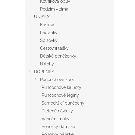
Kotníková obuv
Podzim - zima
UNISEX
Kasírky
Ledvinky
Spisovky
Cestovní tašky
Dětské peněženky
Batohy
DOPLŇKY
Punčochové zboží
Punčochové kalhoty
Punčochové legíny
Samodržící punčochy
Pletené návleky
Vánoční motiv
Ponožky dámské
Ponožky pánské