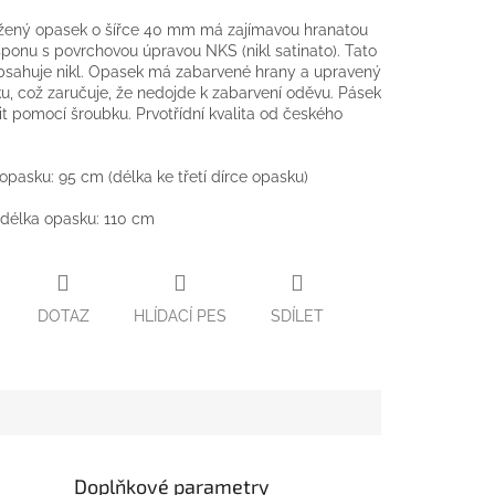
ožený opasek o šířce 40 mm má zajímavou hranatou
sponu s povrchovou úpravou NKS (nikl satinato). Tato
sahuje nikl. Opasek má zabarvené hrany a upravený
u, což zaručuje, že nedojde k zabarvení oděvu. Pásek
tit pomocí šroubku. Prvotřídní kvalita od českého
.
 opasku: 95 cm (délka ke třetí dírce opasku)
délka opasku: 110 cm
DOTAZ
HLÍDACÍ PES
SDÍLET
Doplňkové parametry