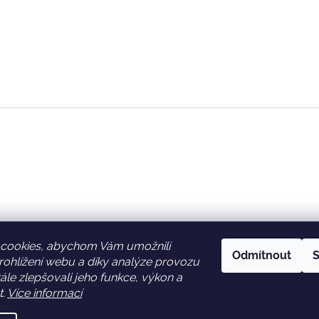
cookies, abychom Vám umožnili
Odmítnout
S
ohlížení webu a díky analýze provozu
Facebook
Věrnostní slevy
le zlepšovali jeho funkce, výkon a
t.
Více informací