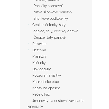
Ponožky sportovní
Nízké silonkové ponožky
Silonkové podkolenky
Čepice, čelenky, šály
čepice, šály, čelenky dámké
Čepice, šály pánské
Rukavice
Deštníky
Manikúry
Klíčenky
Dokladovky
Pouzdra na vizitky
Kosmetické etue
Kapsy na opasek
Péče o kůži
Jmenovky na cestovní zavazadla
NOVINKY