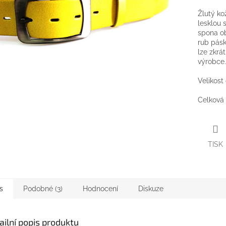
Žlutý k
lesklou 
spona ob
rub pásk
lze zkrá
výrobce
Velikost
Celková 
TISK
s
Podobné (3)
Hodnocení
Diskuze
ailní popis produktu