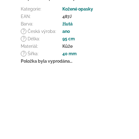
Kategorie
:
Kožené opasky
EAN
:
487J
Barva
:
žlutá
?
Česká výroba
:
ano
?
Délka
:
95 cm
Materiál
:
Kůže
?
Šířka
:
40 mm
Položka byla vyprodána…