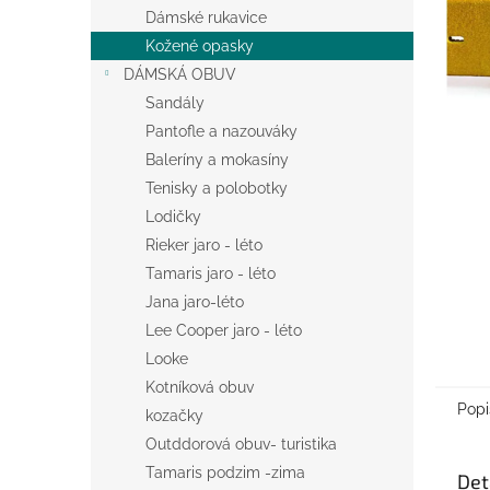
n
Dámské rukavice
e
Kožené opasky
l
DÁMSKÁ OBUV
Sandály
Pantofle a nazouváky
Baleríny a mokasíny
Tenisky a polobotky
Lodičky
Rieker jaro - léto
Tamaris jaro - léto
Jana jaro-léto
Lee Cooper jaro - léto
Looke
Kotníková obuv
Popi
kozačky
Outddorová obuv- turistika
Tamaris podzim -zima
Det