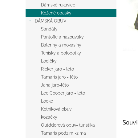
n
Dámské rukavice
e
Kožené opasky
l
DÁMSKÁ OBUV
Sandály
Pantofle a nazouváky
Baleríny a mokasíny
Tenisky a polobotky
Lodičky
Rieker jaro - léto
Tamaris jaro - léto
Jana jaro-léto
Lee Cooper jaro - léto
Looke
Kotníková obuv
kozačky
Souvi
Outddorová obuv- turistika
Tamaris podzim -zima