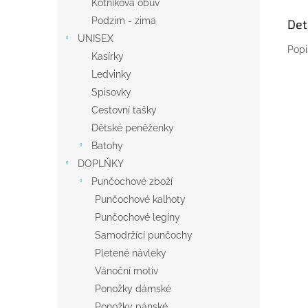
Kotníková obuv
Podzim - zima
Det
UNISEX
Popi
Kasírky
Ledvinky
Spisovky
Cestovní tašky
Dětské peněženky
Batohy
DOPLŇKY
Punčochové zboží
Punčochové kalhoty
Punčochové legíny
Samodržící punčochy
Pletené návleky
Vánoční motiv
Ponožky dámské
Ponožky pánské