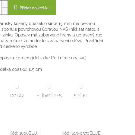
Přidat do košíku
ámský kožený opasek o šířce 15 mm má pěknou
 sponu s povrchovou úpravou NKS (nikl satináto), s
 zinku. Opasek má zabarvené hrany a upravený rub
ož zaručuje, že nedojde k zabarvení oděvu. Prvotřídní
od českého výrobce.
 opasku: 100 cm (délka ke třetí dírce opasku)
délka opasku: 115 cm
DOTAZ
HLÍDACÍ PES
SDÍLET
Kód:
1808BLU
Kód:
619-0370BLUE