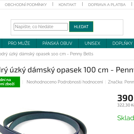
OBCHODNÍ PODMÍNKY
KONTAKT
DOPRAVA A PLATBA
HLEDAT
PRO MUŽE
PÁNSKÁ OBUV
UNISEX
DOPLŇKY
drý úzký dámský opasek 100 cm - Penny Belts
rý úzký dámský opasek 100 cm - Penn
dní na
Průměrné
Neohodnoceno
Podrobnosti hodnocení
Značka:
Penn
ní zboží
hodnocení
produktu
390
je
0,0
322,30 K
z
Měrná
5
Skla
cena:
hvězdiček.