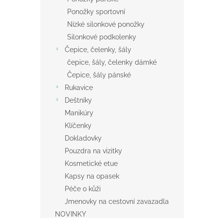
Ponožky sportovní
Nízké silonkové ponožky
Silonkové podkolenky
Čepice, čelenky, šály
čepice, šály, čelenky dámké
Čepice, šály pánské
Rukavice
Deštníky
Manikúry
Klíčenky
Dokladovky
Pouzdra na vizitky
Kosmetické etue
Kapsy na opasek
Péče o kůži
Jmenovky na cestovní zavazadla
NOVINKY