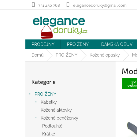
Přejít
731 450 768
elegancedoruky@gmail.com
na
obsah
PRODEJNY
PRO ŽENY
DÁMSKÁ OBUV
Domů
PRO ŽENY
Kožené opasky
Mo
P
Mod
o
Přeskočit
s
Kategorie
kategorie
30 
t
vráce
r
PRO ŽENY
a
Kabelky
n
Kožené aktovky
n
í
Kožené peněženky
p
Podlouhlé
a
Krátké