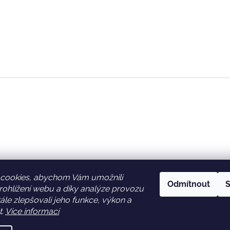
cookies, abychom Vám umožnili
Odmítnout
S
ohlížení webu a díky analýze provozu
Facebook
Věrnostní slevy
le zlepšovali jeho funkce, výkon a
t.
Více informací