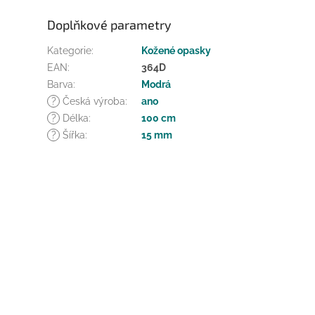
Doplňkové parametry
Kategorie
:
Kožené opasky
EAN
:
364D
Barva
:
Modrá
?
Česká výroba
:
ano
?
Délka
:
100 cm
?
Šířka
:
15 mm