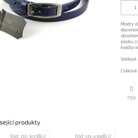
Modrý d
decentní
obsahem
pásku, c
kvalita 
Velikost
Celková 
TISK
sející produkty
Kód:
212-3013BLU
Kód:
511-4392BLU