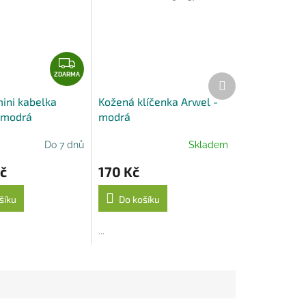
Z
D
ZDARMA
Další
produkt
A
ini kabelka
Kožená klíčenka Arwel -
R
 modrá
modrá
M
A
Do 7 dnů
Skladem
č
170 Kč
šíku
Do košíku
...