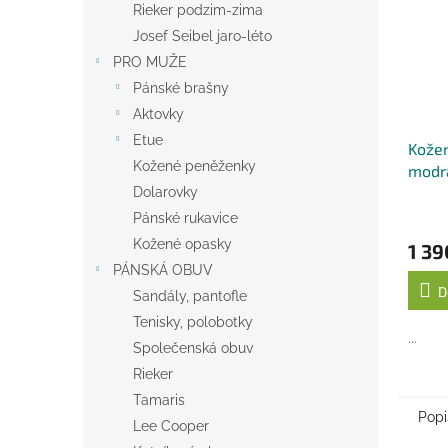
Rieker podzim-zima
Josef Seibel jaro-léto
PRO MUŽE
Pánské brašny
Aktovky
Etue
Kožen
Kožené peněženky
modr
Dolarovky
Pánské rukavice
Kožené opasky
1 39
PÁNSKÁ OBUV
D
Sandály, pantofle
Tenisky, polobotky
...
Společenská obuv
Rieker
Tamaris
Popi
Lee Cooper