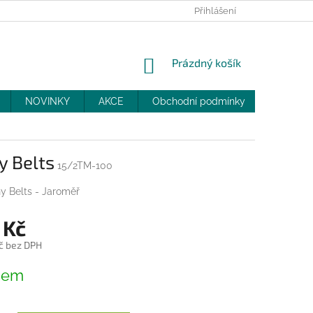
PRODEJNY
SLEVY
MOJE OBJEDNÁVKA
Přihlášení
NÁKUPNÍ
Prázdný košík
KOŠÍK
NOVINKY
AKCE
Obchodní podmínky
DOPRAV
y Belts
15/2TM-100
y Belts - Jaroměř
 Kč
č bez DPH
dem