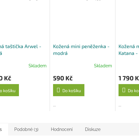
á taštička Arwel -
Kožená mini peněženka -
Kožená m
á
modrá
Katana -
Skladem
Skladem
0 Kč
590 Kč
1 790 K
o košíku
Do košíku
Do ko
...
...
s
Podobné (3)
Hodnocení
Diskuze