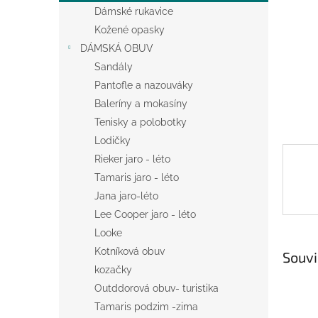
n
Dámské rukavice
e
Kožené opasky
l
DÁMSKÁ OBUV
Sandály
Pantofle a nazouváky
Baleríny a mokasíny
Tenisky a polobotky
Lodičky
Rieker jaro - léto
Tamaris jaro - léto
Jana jaro-léto
Lee Cooper jaro - léto
Looke
Kotníková obuv
Souvi
kozačky
Outddorová obuv- turistika
Tamaris podzim -zima