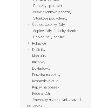
Ponožky sportovní
Nízké silonkové ponožky
Silonkové podkolenky
Čepice, čelenky, šály
čepice, šály, čelenky dámké
Čepice, šály pánské
Rukavice
Deštníky
Manikúry
Klíčenky
Dokladovky
Pouzdra na vizitky
Kosmetické etue
Kapsy na opasek
Péče o kůži
Jmenovky na cestovní zavazadla
NOVINKY