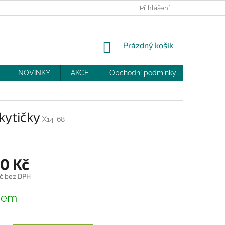
PRODEJNY
SLEVY
MOJE OBJEDNÁVKA
Přihlášení
NÁKUPNÍ
Prázdný košík
KOŠÍK
NOVINKY
AKCE
Obchodní podmínky
DOPRAV
kytičky
X14-68
90 Kč
č bez DPH
dem