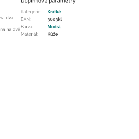
Doplňkové parametry
Kategorie
:
Krátké
 na dva
EAN
:
3603kl
Barva
:
Modrá
lena na dvě
Materiál
:
Kůže