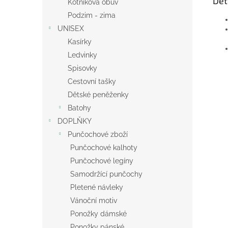
Det
Kotníková obuv
Podzim - zima
UNISEX
Kasírky
Ledvinky
Spisovky
Cestovní tašky
Dětské peněženky
Batohy
DOPLŇKY
Punčochové zboží
Punčochové kalhoty
Punčochové legíny
Samodržící punčochy
Pletené návleky
Vánoční motiv
Ponožky dámské
Ponožky pánské