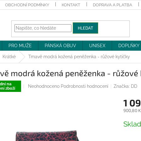
OBCHODNÍ PODMÍNKY
KONTAKT
DOPRAVA A PLATBA
HLEDAT
PRO MUŽE
PÁNSKÁ OBUV
UNISEX
DOPLŇKY
Krátké
Tmavě modrá kožená peněženka - růžové kytičky
vě modrá kožená peněženka - růžové 
dní na
Průměrné
Neohodnoceno
Podrobnosti hodnocení
Značka:
DD
ní zboží
hodnocení
produktu
1 0
je
0,0
900,80 K
z
Měrná
5
Skla
cena:
hvězdiček.