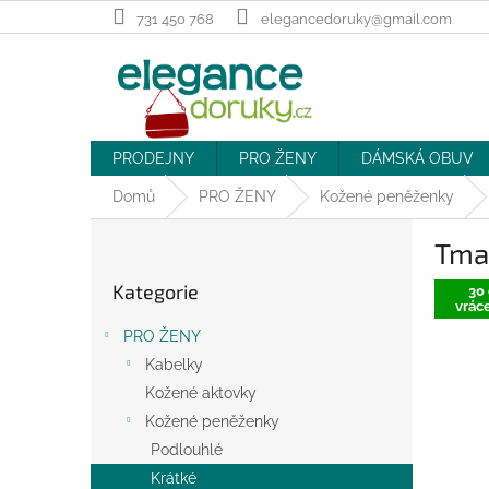
Přejít
731 450 768
elegancedoruky@gmail.com
na
obsah
PRODEJNY
PRO ŽENY
DÁMSKÁ OBUV
Domů
PRO ŽENY
Kožené peněženky
P
Tma
o
Přeskočit
s
Kategorie
kategorie
30 
t
vráce
r
PRO ŽENY
a
Kabelky
n
Kožené aktovky
n
í
Kožené peněženky
p
Podlouhlé
a
Krátké