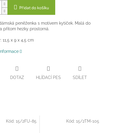
Přidat do košíku
dámská peněženka s motivem kytiček. Malá do
a přitom hezky prostorná.
 11,5 x 9 x 4,5 cm
 informace
DOTAZ
HLÍDACÍ PES
SDÍLET
Kód:
15/2FU-85
Kód:
15/2TM-105