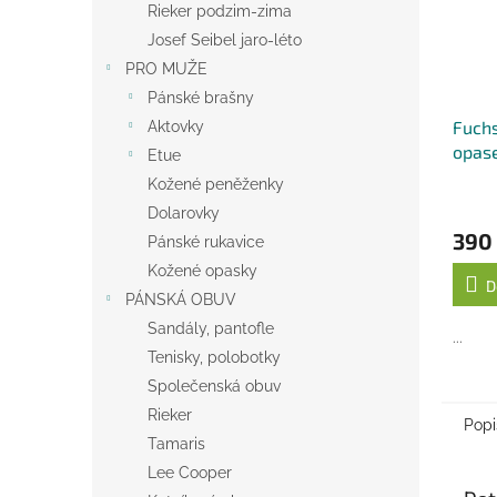
Rieker podzim-zima
Josef Seibel jaro-léto
PRO MUŽE
Pánské brašny
Fuch
Aktovky
opase
Etue
Belts
Kožené peněženky
Dolarovky
390
Pánské rukavice
Kožené opasky
D
PÁNSKÁ OBUV
Sandály, pantofle
...
Tenisky, polobotky
Společenská obuv
Rieker
Popi
Tamaris
Lee Cooper