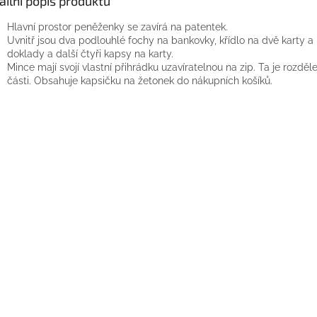
ailní popis produktu
Hlavní prostor peněženky se zavírá na patentek.
Uvnitř jsou dva podlouhlé fochy na bankovky, křídlo na dvě karty a
doklady a další čtyři kapsy na karty.
Mince mají svojí vlastní přihrádku uzavíratelnou na zip. Ta je rozdě
části. Obsahuje kapsičku na žetonek do nákupních košíků.