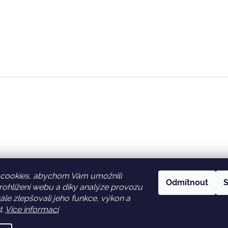
cookies, abychom Vám umožnili
Odmítnout
S
ohlížení webu a díky analýze provozu
Facebook
Věrnostní slevy
le zlepšovali jeho funkce, výkon a
t.
Více informací