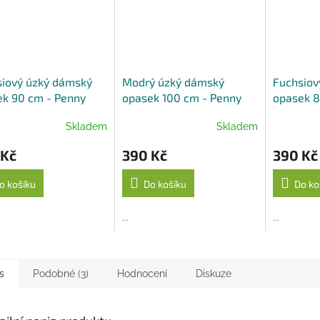
siový úzký dámský
Modrý úzký dámský
Fuchsiov
k 90 cm - Penny
opasek 100 cm - Penny
opasek 8
Belts
Belts
Skladem
Skladem
 Kč
390 Kč
390 Kč
o košíku
Do košíku
Do ko
...
...
s
Podobné (3)
Hodnocení
Diskuze