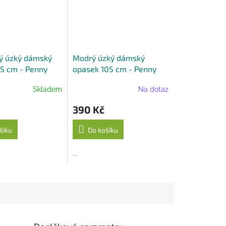
ý úzký dámský
Modrý úzký dámský
5 cm - Penny
opasek 105 cm - Penny
Belts
Skladem
Na dotaz
390 Kč
šíku
Do košíku
...