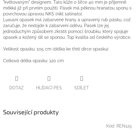
"květovaným" designem. Tato kůže o šířce 40 mm je příjemně
měkká již při prvním použití. Pásek má pěknou hranatou sponu s
povrchovou úpravou NKS (nikl satinato).
Luxusní opasek má zabarvené hrany a upravený rub pásku, což
zaručuje, že nedojde k zabarvení oděvu. Pásek lze jej
jednoduchým způsobem zkrátit pomocí šroubku, který spojuje
opasek a kožený díl se sponou. Top kvalita od českého výrobce.
Velikost opasku: 105 cm (délka ke třetí dírce opasku)
Celková délka opasku: 120 cm
DOTAZ
HLÍDACÍ PES
SDÍLET
Související produkty
Kód:
REN125