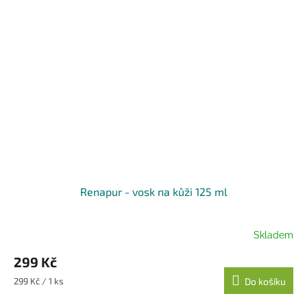
Renapur - vosk na kůži 125 ml
Skladem
299 Kč
Měrná
299 Kč / 1 ks
Do košíku
cena: