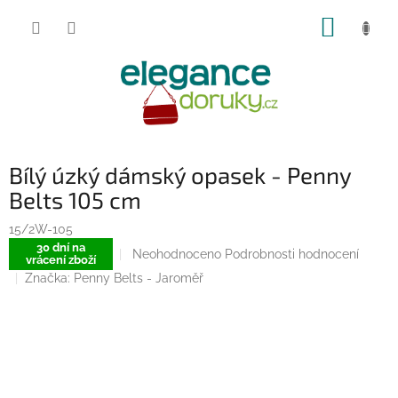
Přejít
NÁKUP
na
obsah
KOŠÍK
Bílý úzký dámský opasek - Penny
Belts 105 cm
15/2W-105
30 dní na
Průměrné
Neohodnoceno
Podrobnosti hodnocení
vrácení zboží
hodnocení
Značka:
Penny Belts - Jaroměř
produktu
je
0,0
z
5
hvězdiček.