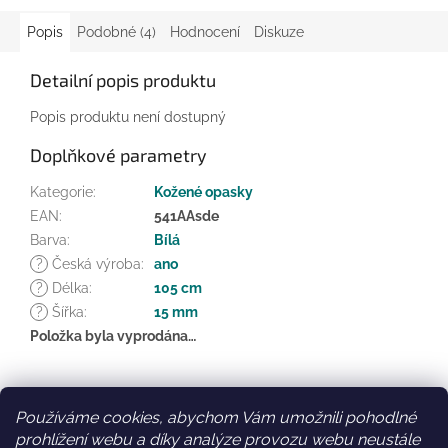
Popis
Podobné (4)
Hodnocení
Diskuze
Detailní popis produktu
Popis produktu není dostupný
Doplňkové parametry
Kategorie
:
Kožené opasky
EAN
:
541AAsde
Barva
:
Bílá
?
Česká výroba
:
ano
?
Délka
:
105 cm
?
Šířka
:
15 mm
Položka byla vyprodána…
Z
á
Používáme cookies, abychom Vám umožnili pohodlné
Facebook
Věrnostní slevy
p
prohlížení webu a díky analýze provozu webu neustále