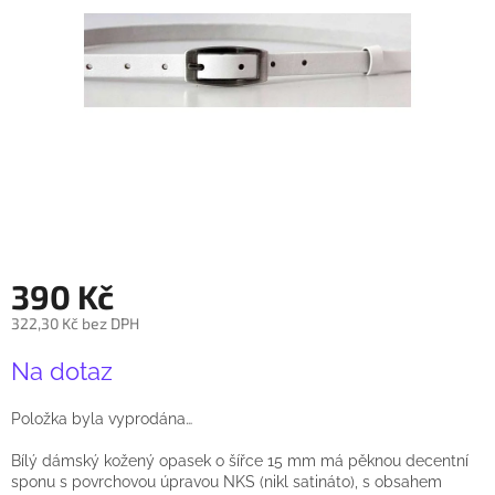
390 Kč
322,30 Kč bez DPH
Měrná
Na dotaz
cena:
Položka byla vyprodána…
Bílý dámský kožený opasek o šířce 15 mm má pěknou decentní
sponu s povrchovou úpravou NKS (nikl satináto), s obsahem