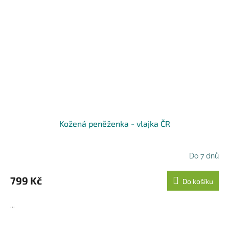
Kožená peněženka - vlajka ČR
Do 7 dnů
799 Kč
Do košíku
...