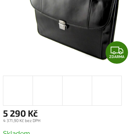
Z
ZDARMA
D
A
R
M
A
5 290 Kč
4 371,90 Kč bez DPH
Měrná
Skladem