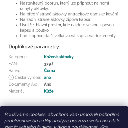
Nastavitelný popruh, který lze připnout na horní
úchyty aktovky.
Na přední straně aktovky antracitové dámské kování.
Na zadní straně aktovky zipová kapsa.
Uvnitř: 1 hlavní prostor, kde najdete velkou zipovou
kapsu a poutko.
Pod klopnou další velká volná kapsa na dokumenty.
Doplňkové parametry
Kategorie
:
Kožené aktovky
EAN
:
379J
Barva
:
Černá
?
Česká výroba
:
ano
Dokumenty A4
:
Ano
Materiál
:
Kůže
Z
á
Používáme cookies, abychom Vám umožnili pohodlné
Facebook
Věrnostní slevy
p
prohlížení webu a díky analýze provozu webu neustále
a
zlepšovali jeho funkce, výkon a použitelnost.
Více