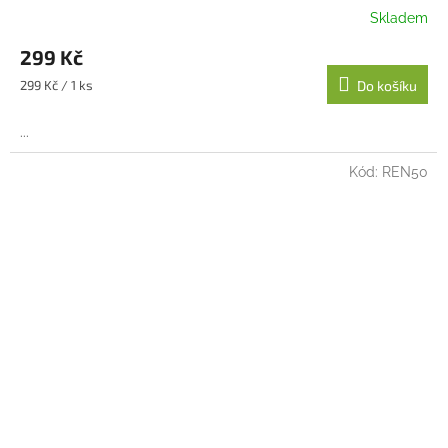
Skladem
299 Kč
Měrná
299 Kč / 1 ks
Do košíku
cena:
...
Kód:
REN50