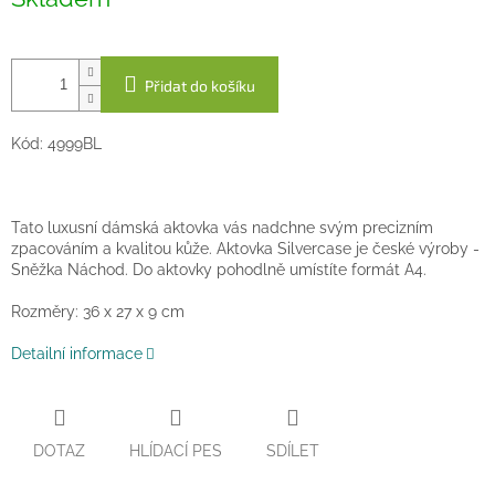
cena:
Přidat do košíku
Kód: 4999BL
Tato luxusní dámská aktovka vás nadchne svým precizním
zpacováním a kvalitou kůže. Aktovka Silvercase je české výroby -
Sněžka Náchod. Do aktovky pohodlně umístíte formát A4.
Rozměry: 36 x 27 x 9 cm
Detailní informace
DOTAZ
HLÍDACÍ PES
SDÍLET