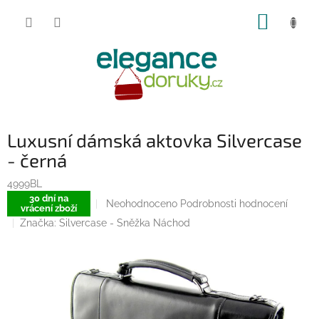
Přejít
NÁKUP
na
obsah
KOŠÍK
Luxusní dámská aktovka Silvercase
- černá
4999BL
30 dní na
Průměrné
Neohodnoceno
Podrobnosti hodnocení
vrácení zboží
hodnocení
Značka:
Silvercase - Sněžka Náchod
produktu
je
0,0
z
5
hvězdiček.