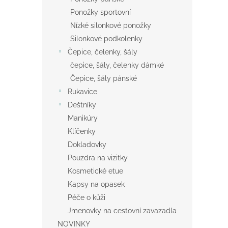
Ponožky sportovní
Nízké silonkové ponožky
Silonkové podkolenky
Čepice, čelenky, šály
čepice, šály, čelenky dámké
Čepice, šály pánské
Rukavice
Deštníky
Manikúry
Klíčenky
Dokladovky
Pouzdra na vizitky
Kosmetické etue
Kapsy na opasek
Péče o kůži
Jmenovky na cestovní zavazadla
NOVINKY