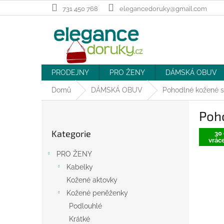
Přejít
731 450 768
elegancedoruky@gmail.com
na
obsah
PRODEJNY
PRO ŽENY
DÁMSKÁ OBUV
Domů
DÁMSKÁ OBUV
Pohodlné kožené 
P
Poh
o
Přeskočit
s
Kategorie
kategorie
30 
t
vráce
r
PRO ŽENY
a
Kabelky
n
Kožené aktovky
n
í
Kožené peněženky
p
Podlouhlé
a
Krátké