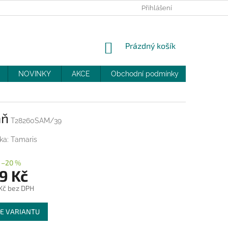
PRODEJNY
SLEVY
MOJE OBJEDNÁVKA
Přihlášení
NÁKUPNÍ
Prázdný košík
KOŠÍK
NOVINKY
AKCE
Obchodní podmínky
DOPRAV
aň
T28260SAM/39
ka:
Tamaris
–20 %
9 Kč
 Kč bez DPH
E VARIANTU