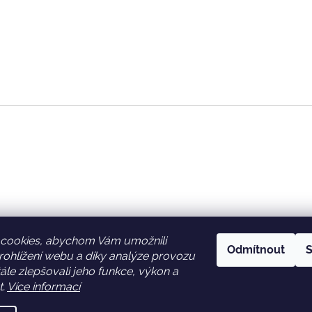
cookies, abychom Vám umožnili
Odmítnout
S
ohlížení webu a díky analýze provozu
Facebook
Věrnostní slevy
le zlepšovali jeho funkce, výkon a
t.
Více informací