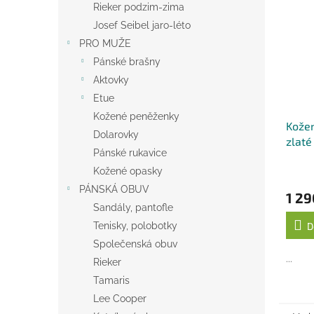
Rieker podzim-zima
Josef Seibel jaro-léto
PRO MUŽE
Pánské brašny
Aktovky
Etue
Kožené peněženky
Kožen
Dolarovky
zlaté
Pánské rukavice
Kožené opasky
PÁNSKÁ OBUV
1 29
Sandály, pantofle
Tenisky, polobotky
D
Společenská obuv
...
Rieker
Tamaris
Lee Cooper