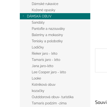
n
Dámské rukavice
e
Kožené opasky
l
DÁMSKÁ OBUV
Sandály
Pantofle a nazouváky
Baleríny a mokasíny
Tenisky a polobotky
Lodičky
Rieker jaro - léto
Tamaris jaro - léto
Jana jaro-léto
Lee Cooper jaro - léto
Looke
Kotníková obuv
kozačky
Outddorová obuv- turistika
Souvi
Tamaris podzim -zima