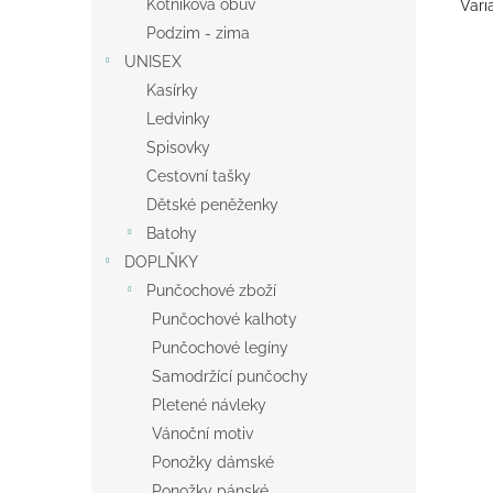
Kotníková obuv
Vari
Podzim - zima
UNISEX
Kasírky
Ledvinky
Spisovky
Cestovní tašky
Dětské peněženky
Batohy
DOPLŇKY
Punčochové zboží
Punčochové kalhoty
Punčochové legíny
Samodržící punčochy
Pletené návleky
Vánoční motiv
Ponožky dámské
Ponožky pánské