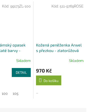
Kód:
99173ZL-100
Kód:
511-9769ROSE
dámský opasek
Kožená peněženka Arwel
laté barvy -
s přezkou - zlatorůžová
lts
Skladem
Skladem
970 Kč
DETAIL
Do košíku
...
100
105