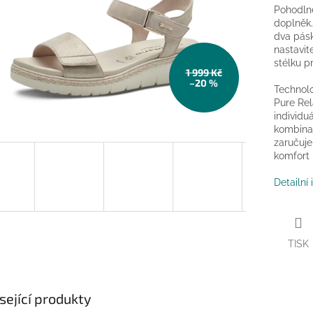
Pohodlné
doplněk.
dva pásk
nastavit
stélku p
1 999 Kč
–20 %
Technolo
Pure Rel
individu
kombinac
zaručuje
komfort 
Detailní
TISK
sející produkty