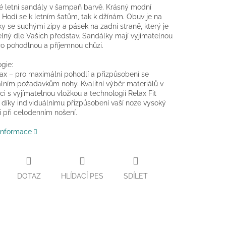
 letní sandály v šampaň barvě. Krásný modní
 Hodí se k letním šatům, tak k džínám.
Obuv je na
y se suchými zipy a pásek na zadní straně, který je
elný dle Vašich představ. Sandálky mají vyjímatelnou
ro pohodlnou a příjemnou chůzi.
gie:
ax – pro maximální pohodlí a přizpůsobení se
álním požadavkům nohy. Kvalitní výběr materiálů v
i s vyjímatelnou vložkou a technologií Relax Fit
 díky individuálnímu přizpůsobení vaší noze vysoký
i při celodenním nošení.
 informace
DOTAZ
HLÍDACÍ PES
SDÍLET