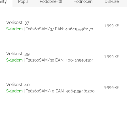
anty
Popis
Podobné (6)
Hodnocení
Diskuze
Velikost: 37
1 999 Kč
Skladem
| T28260SAM/37
EAN:
4064195481170
Velikost: 39
1 999 Kč
Skladem
| T28260SAM/39
EAN:
4064195481194
Velikost: 40
1 999 Kč
Skladem
| T28260SAM/40
EAN:
4064195481200