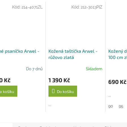
Kód:
214-4071ZL
Kód:
212-3013PIZ
é psaníčko Arwel -
Kožená taštička Arwel -
Kožený 
růžovo zlatá
100 cm z
Penny Be
Do 7 dnů
Skladem
0 Kč
1 390 Kč
690 Kč
o košíku
Do košíku
...
...
90
95