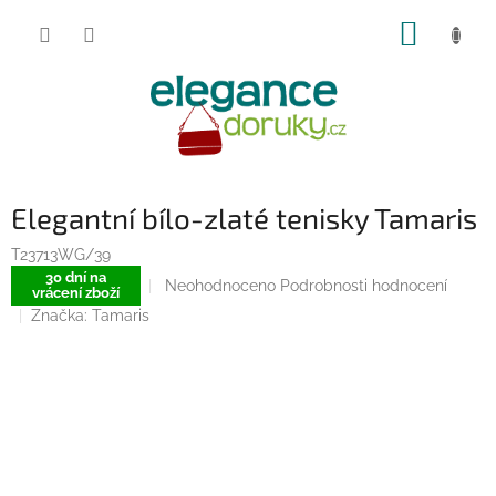
Přejít
NÁKUP
na
obsah
KOŠÍK
Elegantní bílo-zlaté tenisky Tamaris
T23713WG/39
30 dní na
Průměrné
Neohodnoceno
Podrobnosti hodnocení
vrácení zboží
hodnocení
Značka:
Tamaris
produktu
je
0,0
z
5
hvězdiček.