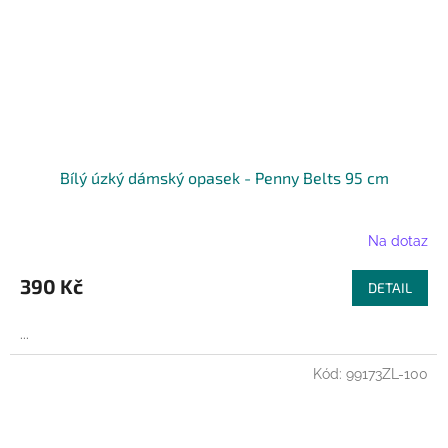
Bílý úzký dámský opasek - Penny Belts 95 cm
Na dotaz
390 Kč
DETAIL
...
Kód:
99173ZL-100