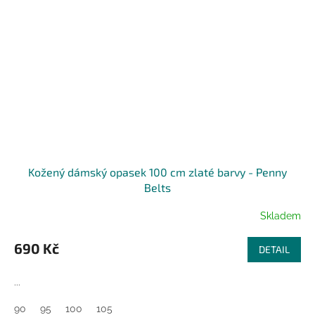
Kožený dámský opasek 100 cm zlaté barvy - Penny
Belts
Skladem
690 Kč
DETAIL
...
90
95
100
105