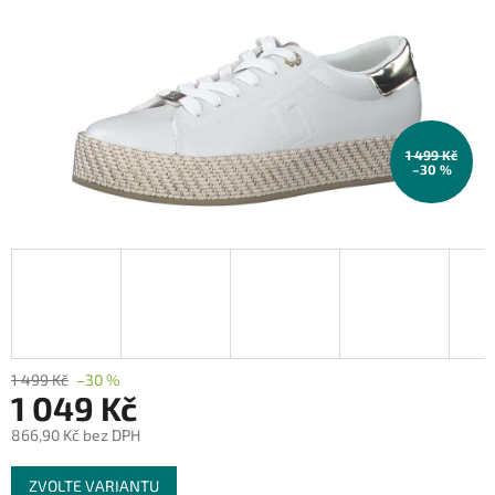
1 499 Kč
–30 %
1 499 Kč
–30 %
1 049 Kč
866,90 Kč bez DPH
Měrná
ZVOLTE VARIANTU
cena: