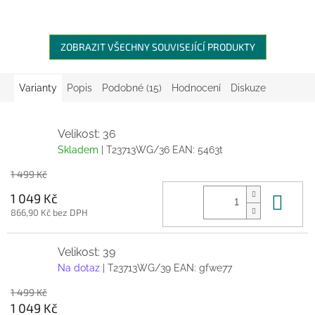
ZOBRAZIT VŠECHNY SOUVISEJÍCÍ PRODUKTY
Varianty
Popis
Podobné (15)
Hodnocení
Diskuze
Velikost: 36
Skladem
| T23713WG/36
EAN:
5463t
1 499 Kč
Do 
1 049 Kč
866,90 Kč bez DPH
Velikost: 39
Na dotaz
| T23713WG/39
EAN:
gfwe77
1 499 Kč
1 049 Kč