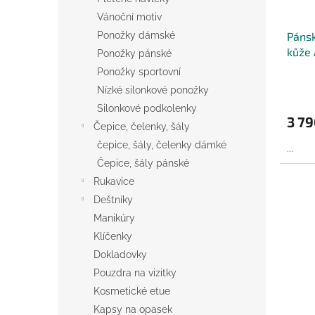
Vánoční motiv
Ponožky dámské
Páns
kůže
Ponožky pánské
Ponožky sportovní
Nízké silonkové ponožky
Silonkové podkolenky
3 79
Čepice, čelenky, šály
čepice, šály, čelenky dámké
...
Čepice, šály pánské
Rukavice
Deštníky
Manikúry
Klíčenky
Dokladovky
Pouzdra na vizitky
Kosmetické etue
Kapsy na opasek