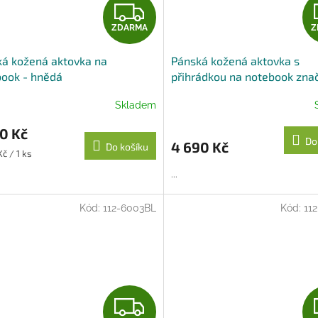
Z
ZDARMA
Z
D
á kožená aktovka na
Pánská kožená aktovka s
A
ook - hnědá
přihrádkou na notebook zna
Arwel - černá
R
Skladem
M
0 Kč
Do
4 690 Kč
Do košíku
A
č / 1 ks
...
Kód:
112-6003BL
Kód:
11
Z