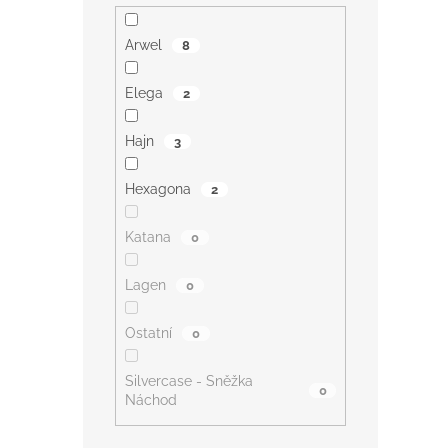
Arwel
8
Elega
2
Hajn
3
Hexagona
2
Katana
0
Lagen
0
Ostatní
0
Silvercase - Sněžka
0
Náchod