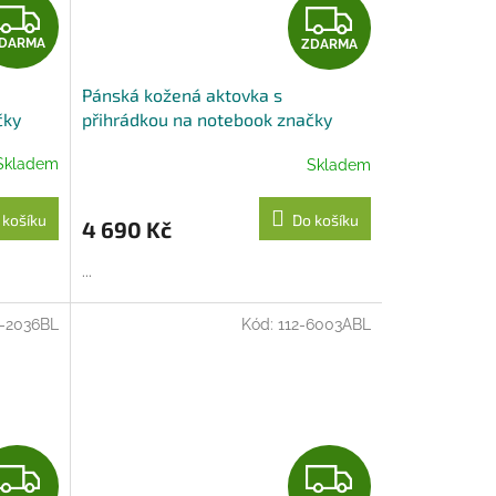
Z
Z
DARMA
ZDARMA
D
D
Pánská kožená aktovka s
A
A
čky
přihrádkou na notebook značky
Arwel - hnědá
R
R
Skladem
Skladem
M
M
 košíku
Do košíku
4 690 Kč
A
A
...
2-2036BL
Kód:
112-6003ABL
Z
Z