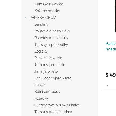
n
i
r
Dámské rukavice
e
s
o
Kožené opasky
l
p
d
DÁMSKÁ OBUV
r
u
Sandály
o
k
Pantofle a nazouváky
d
t
u
ů
Baleríny a mokasíny
Páns
k
Tenisky a polobotky
hněd
t
Lodičky
ů
Rieker jaro - léto
Tamaris jaro - léto
Jana jaro-léto
5 49
Lee Cooper jaro - léto
...
Looke
Kotníková obuv
kozačky
Outddorová obuv- turistika
Tamaris podzim -zima