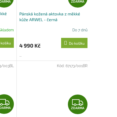
DARMA
ZDARMA
D
D
ěkké
Pánská kožená aktovka z měkké
A
A
kůže ARWEL - černá
R
R
Skladem
Do 7 dnů
M
M
 košíku
Do košíku
4 990 Kč
A
A
...
3/003BL
Kód:
67173/001BR
Z
Z
DARMA
ZDARMA
D
D