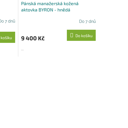
Pánská manažerská kožená
A
A
aktovka BYRON - hnědá
R
R
Do 7 dnů
Do 7 dnů
M
M
Do košíku
9 400 Kč
 košíku
A
A
...