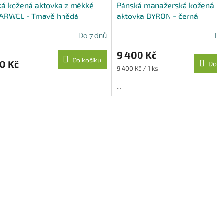
ká kožená aktovka z měkké
Pánská manažerská kožená
A
 ARWEL - Tmavě hnědá
aktovka BYRON - černá
R
Do 7 dnů
M
9 400 Kč
Do košíku
0 Kč
Do
A
Měrná
9 400 Kč / 1 ks
cena:
...
O
v
l
á
d
a
c
í
p
r
v
k