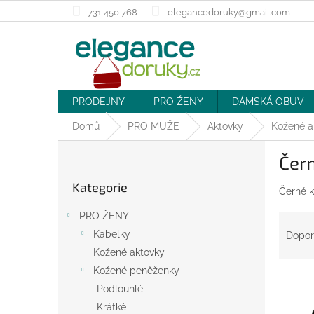
Přejít
731 450 768
elegancedoruky@gmail.com
na
obsah
PRODEJNY
PRO ŽENY
DÁMSKÁ OBUV
Domů
PRO MUŽE
Aktovky
Kožené a
P
Čer
o
Přeskočit
s
Kategorie
kategorie
Černé k
t
r
Ř
PRO ŽENY
a
a
Kabelky
Dopor
n
z
Kožené aktovky
n
e
í
Kožené peněženky
V
n
p
Podlouhlé
ý
í
a
Krátké
p
p