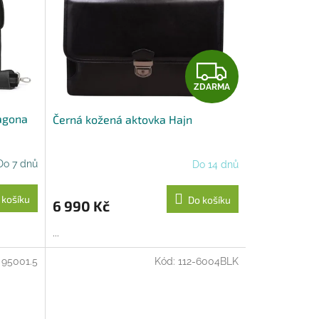
Z
ZDARMA
D
agona
Černá kožená aktovka Hajn
A
R
Do 7 dnů
Do 14 dnů
M
 košíku
Do košíku
6 990 Kč
A
...
:
95001.5
Kód:
112-6004BLK