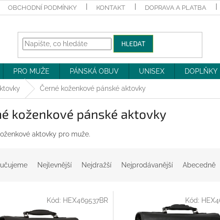
OBCHODNÍ PODMÍNKY
KONTAKT
DOPRAVA A PLATBA
HLEDAT
PRO MUŽE
PÁNSKÁ OBUV
UNISEX
DOPLŇKY
ktovky
Černé koženkové pánské aktovky
né koženkové pánské aktovky
oženkové aktovky pro muže.
učujeme
Nejlevnější
Nejdražší
Nejprodávanější
Abecedně
Kód:
HEX469537BR
Kód:
HEX4