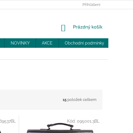
PRODEJNY
SLEVY
MOJE OBJEDNÁVKA
Přihlášení
NÁKUPNÍ
Prázdný košík
KOŠÍK
NOVINKY
AKCE
Obchodní podmínky
DOPRAV
15
položek celkem
69537BL
Kód:
095001.3BL