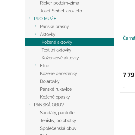
Rieker podzim-zima
Josef Seibel jaro-léto
PRO MUŽE
Pánské brašny
Aktovky
Černá
Kožené aktovky
Textilní aktovky
Koženkové aktovky
Etue
7 79
Kožené peněženky
Dolarovky
...
Pánské rukavice
Kožené opasky
PÁNSKÁ OBUV
Sandály, pantofle
Tenisky, polobotky
Společenská obuv