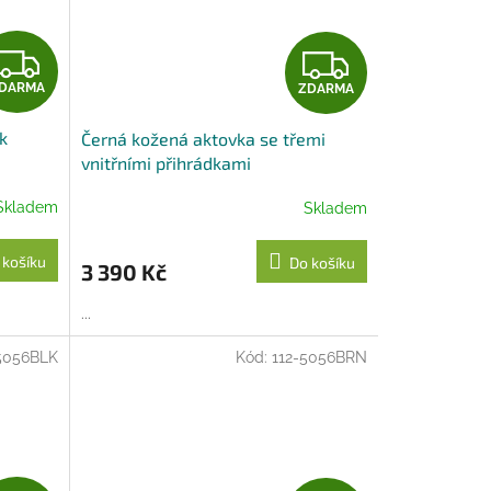
Z
Z
DARMA
ZDARMA
D
D
k
Černá kožená aktovka se třemi
A
A
vnitřními přihrádkami
R
R
Skladem
Skladem
M
M
 košíku
Do košíku
3 390 Kč
A
A
...
5056BLK
Kód:
112-5056BRN