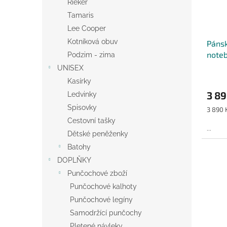
Rieker
Tamaris
Lee Cooper
Kotníková obuv
Pánsk
noteb
Podzim - zima
UNISEX
Kasírky
3 89
Ledvinky
Spisovky
Měrná
3 890 K
cena:
Cestovní tašky
...
Dětské peněženky
Batohy
DOPLŇKY
Punčochové zboží
Punčochové kalhoty
Punčochové legíny
Samodržící punčochy
Pletené návleky