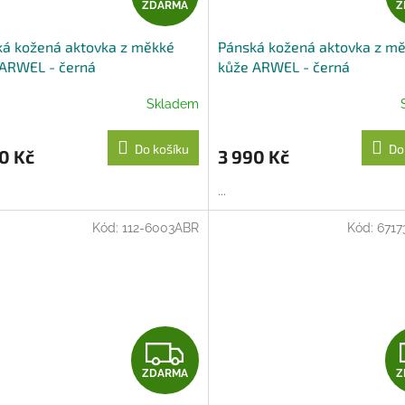
ZDARMA
Z
D
ká kožená aktovka z měkké
Pánská kožená aktovka z m
A
 ARWEL - černá
kůže ARWEL - černá
R
Skladem
M
Do košíku
Do
0 Kč
3 990 Kč
A
...
Kód:
112-6003ABR
Kód:
6717
Z
ZDARMA
Z
D