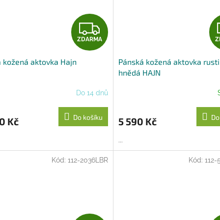
Z
ZDARMA
Z
D
 kožená aktovka Hajn
Pánská kožená aktovka rusti
A
hnědá HAJN
R
Do 14 dnů
M
Do košíku
Do
0 Kč
5 590 Kč
A
...
Kód:
112-2036LBR
Kód:
112-