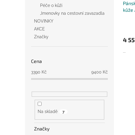
Páns
Péče o kůži
kůže
Jmenovky na cestovní zavazadla
NOVINKY
AKCE
Značky
4 55
...
Cena
3390
Kč
9400
Kč
Na skladě
7
Značky