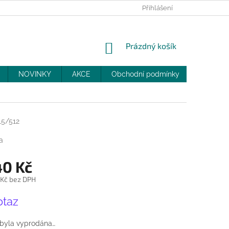
PRODEJNY
SLEVY
MOJE OBJEDNÁVKA
Přihlášení
NÁKUPNÍ
Prázdný košík
KOŠÍK
NOVINKY
AKCE
Obchodní podmínky
DOPRAV
15/512
a
40 Kč
 Kč bez DPH
otaz
 byla vyprodána…