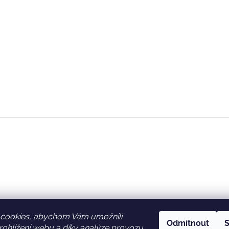
cookies, abychom Vám umožnili
Odmítnout
S
ohlížení webu a díky analýze provozu