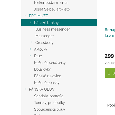
Rieker podzim-zima
Josef Seibel jaro-léto
PRO MUŽE
Pánské brašny
Renap
Business messenger
125 m
Messenger
Crossbody
Aktovky
299
Etue
Měrná
Kožené peněženky
299 Kč 
cena:
Dolarovky
D
Pánské rukavice
Kožené opasky
...
PÁNSKÁ OBUV
Sandály, pantofle
Tenisky, polobotky
Popi
Společenská obuv