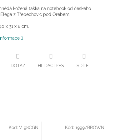
 hnědá kožená taška na notebook od českého
 Elega z Třebechovic pod Orebem.
0 x 31 x 8 cm.
 informace
DOTAZ
HLÍDACÍ PES
SDÍLET
Kód:
V-98CGN
Kód:
1999/BROWN