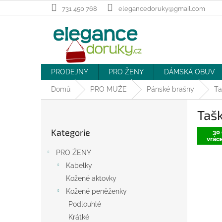
Přejít
731 450 768
elegancedoruky@gmail.com
na
obsah
PRODEJNY
PRO ŽENY
DÁMSKÁ OBUV
Domů
PRO MUŽE
Pánské brašny
Ta
P
Tašk
o
Přeskočit
s
Kategorie
kategorie
30 
t
vráce
r
PRO ŽENY
a
Kabelky
n
Kožené aktovky
n
í
Kožené peněženky
p
Podlouhlé
a
Krátké