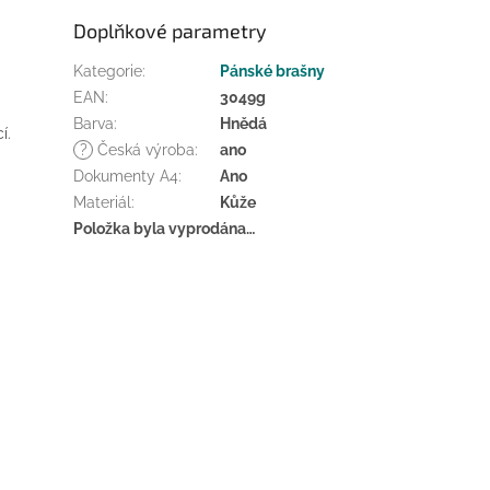
Doplňkové parametry
Kategorie
:
Pánské brašny
EAN
:
3049g
Barva
:
Hnědá
cí.
?
Česká výroba
:
ano
Dokumenty A4
:
Ano
Materiál
:
Kůže
Položka byla vyprodána…