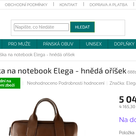
OBCHODNÍ PODMÍNKY
KONTAKT
DOPRAVA A PLATBA
HLEDAT
PRO MUŽE
PÁNSKÁ OBUV
UNISEX
DOPLŇKY
ška na notebook Elega - hnědá oříšek
a na notebook Elega - hnědá oříšek
688
dní na
Průměrné
Neohodnoceno
Podrobnosti hodnocení
Značka:
Eleg
ní zboží
hodnocení
produktu
5 0
je
0,0
4 165,30
z
Měrná
5
Na d
cena:
hvězdiček.
Položka