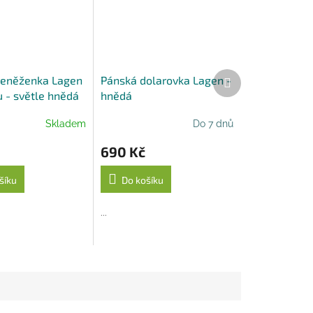
Další
peněženka Lagen
Pánská dolarovka Lagen -
produkt
u - světle hnědá
hnědá
Skladem
Do 7 dnů
690 Kč
šíku
Do košíku
...