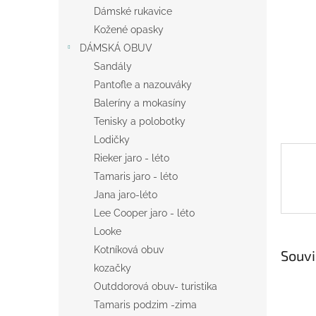
n
Dámské rukavice
e
Kožené opasky
l
DÁMSKÁ OBUV
Sandály
Pantofle a nazouváky
Baleríny a mokasíny
Tenisky a polobotky
Lodičky
Rieker jaro - léto
Tamaris jaro - léto
Jana jaro-léto
Lee Cooper jaro - léto
Looke
Kotníková obuv
Souvi
kozačky
Outddorová obuv- turistika
Tamaris podzim -zima