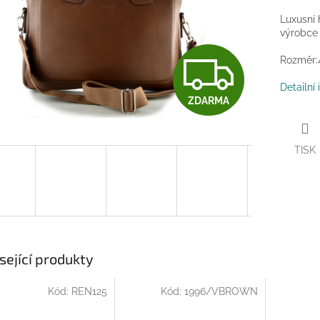
Luxusní
výrobce
Z
Rozměr:4
Detailní
ZDARMA
D
TISK
A
R
M
sející produkty
Kód:
REN125
Kód:
1996/VBROWN