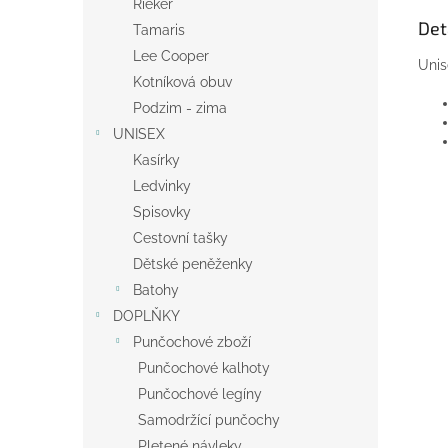
Rieker
Det
Tamaris
Lee Cooper
Unis
Kotníková obuv
Podzim - zima
UNISEX
Kasírky
Ledvinky
Spisovky
Cestovní tašky
Dětské peněženky
Batohy
DOPLŇKY
Punčochové zboží
Punčochové kalhoty
Punčochové legíny
Samodržící punčochy
Pletené návleky