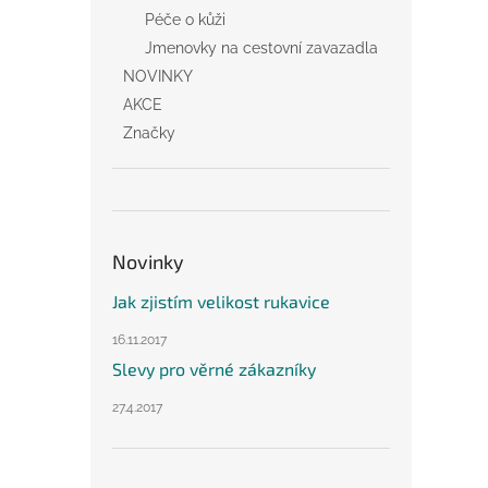
Péče o kůži
Jmenovky na cestovní zavazadla
NOVINKY
AKCE
Značky
Novinky
Jak zjistím velikost rukavice
16.11.2017
Slevy pro věrné zákazníky
27.4.2017