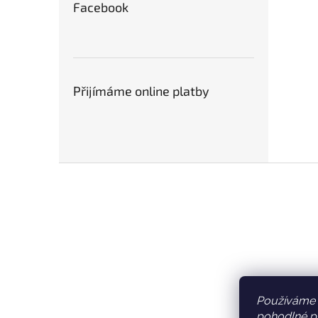
Facebook
Přijímáme online platby
Z
á
p
a
t
í
Používáme 
pohodlné pr