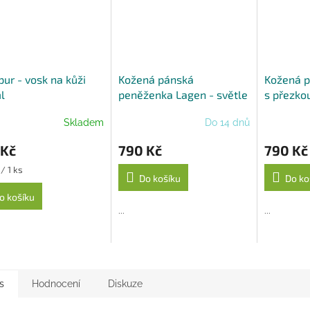
A
ur - vosk na kůži
Kožená pánská
Kožená 
l
peněženka Lagen - světle
s přezko
hnědá
Skladem
Do 14 dnů
 Kč
790 Kč
790 Kč
/ 1 ks
Do košíku
Do ko
o košíku
...
...
s
Hodnocení
Diskuze