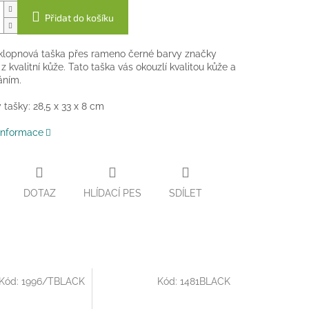
Přidat do košíku
klopnová taška přes rameno černé barvy značky
 kvalitní kůže. Tato taška vás okouzlí kvalitou kůže a
áním.
tašky: 28,5 x 33 x 8 cm
 informace
DOTAZ
HLÍDACÍ PES
SDÍLET
Kód:
1996/TBLACK
Kód:
1481BLACK