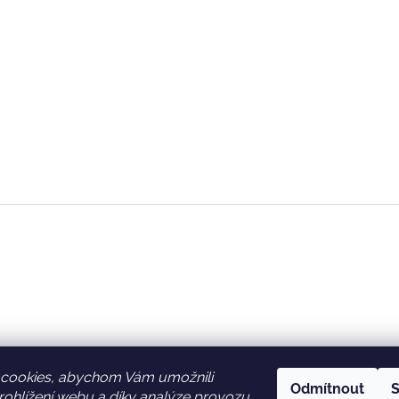
cookies, abychom Vám umožnili
Odmítnout
S
ohlížení webu a díky analýze provozu