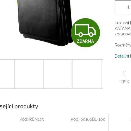
Z
Luxusní 
KATANA z
zpracov
ZDARMA
D
Rozměry 
Detailní
A
TISK
R
M
sející produkty
Kód:
REN125
Kód:
09160BL-100