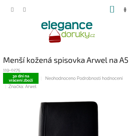
Přejít
NÁKUP
na
obsah
KOŠÍK
Menší kožená spisovka Arwel na A5
119-0275
30 dní na
Průměrné
Neohodnoceno
Podrobnosti hodnocení
vrácení zboží
hodnocení
Značka:
Arwel
produktu
je
0,0
z
5
hvězdiček.