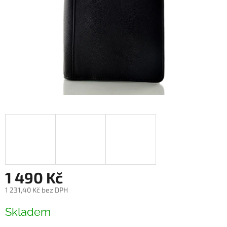
1 490 Kč
1 231,40 Kč bez DPH
Měrná
Skladem
cena: