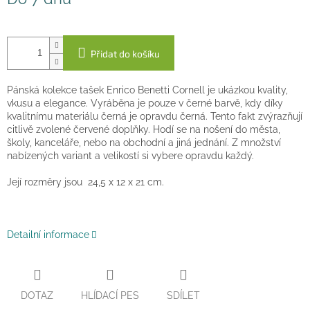
cena:
Přidat do košíku
Pánská kolekce tašek Enrico Benetti Cornell je ukázkou kvality,
vkusu a elegance. Vyráběna je pouze v černé barvě, kdy díky
kvalitnímu materiálu černá je opravdu černá. Tento fakt zvýrazňují
citlivě zvolené červené doplňky. Hodí se na nošení do města,
školy, kanceláře, nebo na obchodní a jiná jednání. Z množství
nabízených variant a velikostí si vybere opravdu každý.
Její rozměry jsou 24,5 x 12 x 21 cm.
Detailní informace
DOTAZ
HLÍDACÍ PES
SDÍLET