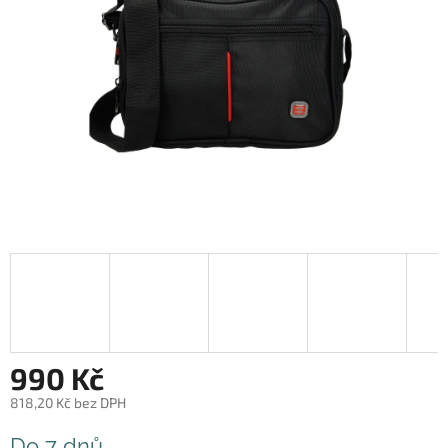
990 Kč
818,20 Kč bez DPH
Měrná
Do 7 dnů