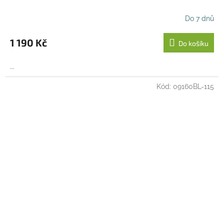
Do 7 dnů
1 190 Kč
Do košíku
...
Kód:
09160BL-115