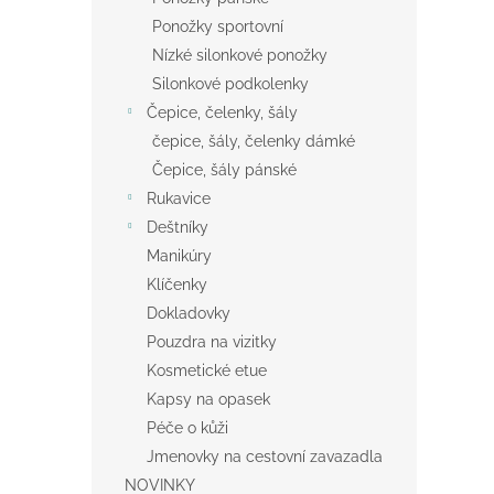
Ponožky sportovní
Nízké silonkové ponožky
Silonkové podkolenky
Čepice, čelenky, šály
čepice, šály, čelenky dámké
Čepice, šály pánské
Rukavice
Deštníky
Manikúry
Klíčenky
Dokladovky
Pouzdra na vizitky
Kosmetické etue
Kapsy na opasek
Péče o kůži
Jmenovky na cestovní zavazadla
NOVINKY