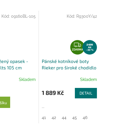
Kód:
09160BL-105
Kód:
R9300Y/42
Z
2 699
Kč
D
ZDARMA
–30 %
A
žený opasek -
Pánské kotníkové boty
R
lts 105 cm
Rieker pro široké chodidlo
M
- žluté
A
Skladem
Skladem
1 889 Kč
DETAIL
šíku
...
41
42
44
45
46