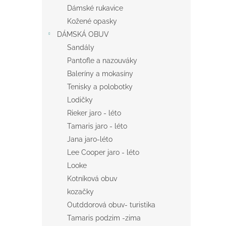
n
Dámské rukavice
e
Kožené opasky
l
DÁMSKÁ OBUV
Sandály
Pantofle a nazouváky
Baleríny a mokasíny
Tenisky a polobotky
Lodičky
Rieker jaro - léto
Tamaris jaro - léto
Jana jaro-léto
Lee Cooper jaro - léto
Looke
Kotníková obuv
kozačky
Outddorová obuv- turistika
Tamaris podzim -zima