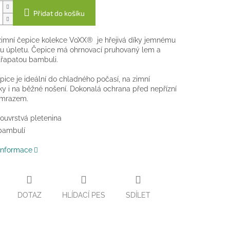
Přidat do košíku
imní čepice kolekce VoXX® je hřejivá díky jemnému
u úpletu. Čepice má ohrnovací pruhovaný lem a
řapatou bambuli.
pice je ideální do chladného počasí, na zimní
y i na běžné nošení. Dokonalá ochrana před nepřízní
 mrazem.
ouvrstvá pletenina
bambulí
 informace
DOTAZ
HLÍDACÍ PES
SDÍLET