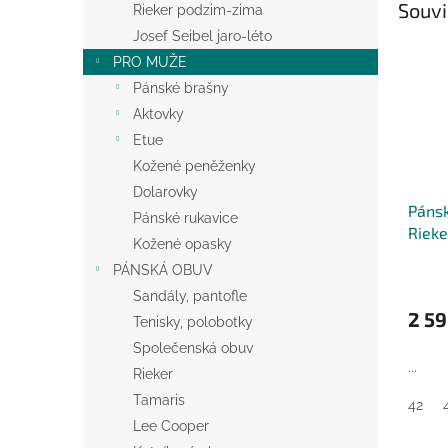
Souvi
Rieker podzim-zima
Josef Seibel jaro-léto
PRO MUŽE
Pánské brašny
Aktovky
Etue
Kožené peněženky
Dolarovky
Pánsk
Pánské rukavice
Rieke
Kožené opasky
PÁNSKÁ OBUV
Sandály, pantofle
2 59
Tenisky, polobotky
Společenská obuv
...
Rieker
Tamaris
42
Lee Cooper