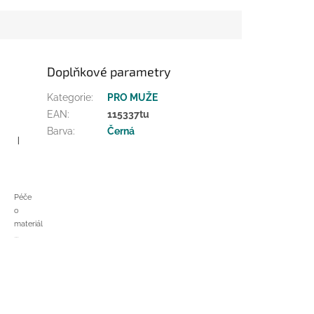
Doplňkové parametry
ametry
Kategorie
:
PRO MUŽE
Složení
EAN
:
115337tu
snow flake
PC |
Barva
:
Černá
95 %
polyakryl
Tmavě šedá
EA |
5 %
elastan
Péče
o
materiál