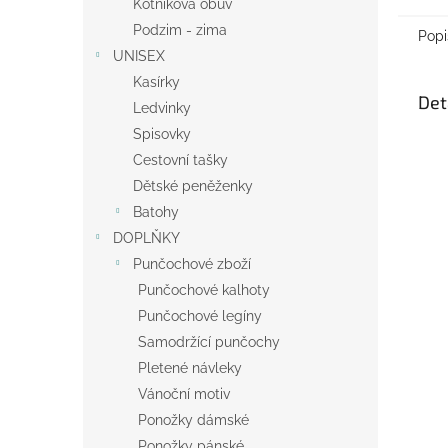
Kotníková obuv
Podzim - zima
Popi
UNISEX
Kasírky
Det
Ledvinky
Spisovky
Cestovní tašky
Dětské peněženky
Batohy
DOPLŇKY
Punčochové zboží
Punčochové kalhoty
Punčochové legíny
Samodržící punčochy
Pletené návleky
Vánoční motiv
Ponožky dámské
Ponožky pánské