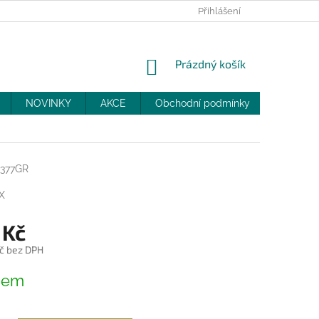
PRODEJNY
SLEVY
MOJE OBJEDNÁVKA
Přihlášení
NÁKUPNÍ
Prázdný košík
KOŠÍK
NOVINKY
AKCE
Obchodní podmínky
DOPRAV
5377GR
X
 Kč
č bez DPH
dem