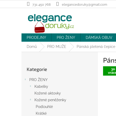
Přejít
731 450 768
elegancedoruky@gmail.com
na
obsah
PRODEJNY
PRO ŽENY
DÁMSKÁ OBUV
Domů
PRO MUŽE
Pánská pletená čepic
P
Pán
o
Přeskočit
s
Kategorie
kategorie
30 
t
vráce
r
PRO ŽENY
a
Kabelky
n
Kožené aktovky
n
í
Kožené peněženky
p
Podlouhlé
a
Krátké