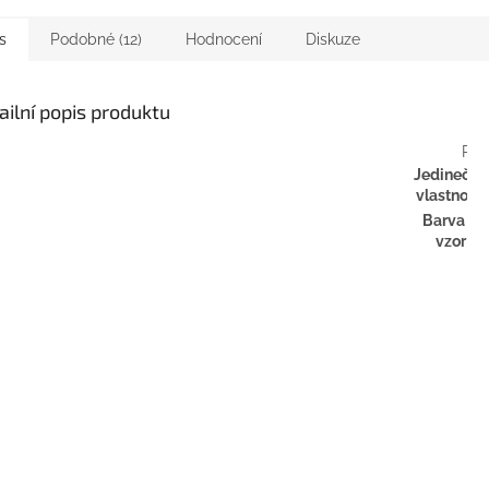
s
Podobné (12)
Hodnocení
Diskuze
ailní popis produktu
Par
Jedinečné
vlastnosti
Barva /
vzor