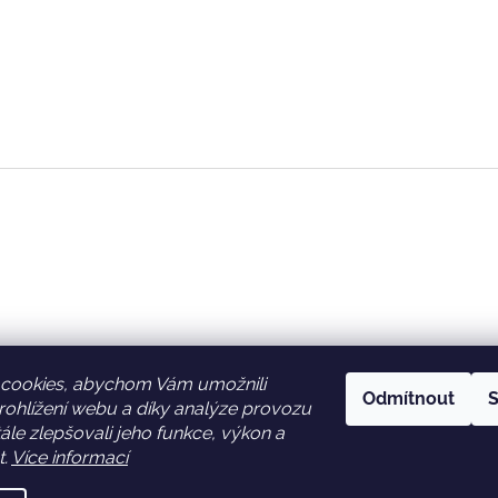
cookies, abychom Vám umožnili
Odmítnout
S
ohlížení webu a díky analýze provozu
Facebook
Věrnostní slevy
le zlepšovali jeho funkce, výkon a
t.
Více informací