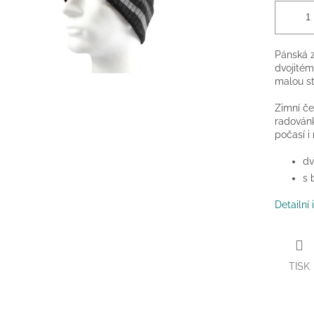
Pánská z
dvojitém
malou st
Zimní če
radovánk
počasí i
dv
s 
Detailní
TISK