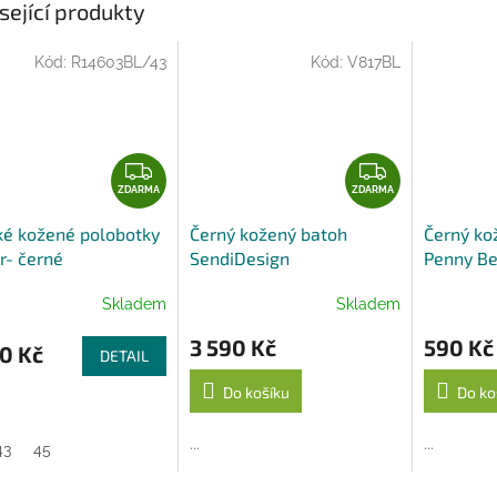
sející produkty
Kód:
R14603BL/43
Kód:
V817BL
Z
Z
D
D
ZDARMA
ZDARMA
A
A
é kožené polobotky
Černý kožený batoh
Černý ko
R
R
r- černé
SendiDesign
Penny Be
M
M
A
A
Skladem
Skladem
3 590 Kč
590 Kč
0 Kč
DETAIL
Do košíku
Do ko
...
...
43
45