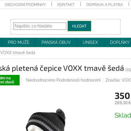
OBCHODNÍ PODMÍNKY
KONTAKT
DOPRAVA A PLATBA
HLEDAT
PRO MUŽE
PÁNSKÁ OBUV
UNISEX
DOPLŇKY
e VOXX tmavě šedá
ská pletená čepice VOXX tmavě šedá
11
dní na
Průměrné
Neohodnoceno
Podrobnosti hodnocení
Značka:
VOX
ní zboží
hodnocení
produktu
350
je
0,0
289,30 K
z
Měrná
5
Skla
cena:
hvězdiček.