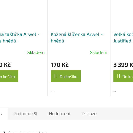
á taštička Arwel -
Kožená klíčenka Arwel -
Velká ko
e hnědá
hnědá
Justified
Skladem
Skladem
0 Kč
170 Kč
3 399 
o košíku
Do košíku
Do ko
...
...
s
Podobné (8)
Hodnocení
Diskuze