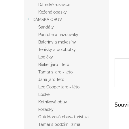
n
Dámské rukavice
e
Kožené opasky
l
DÁMSKÁ OBUV
Sandály
Pantofle a nazouváky
Baleríny a mokasíny
Tenisky a polobotky
Lodičky
Rieker jaro - léto
Tamaris jaro - léto
Jana jaro-léto
Lee Cooper jaro - léto
Looke
Kotníková obuv
Souvi
kozačky
Outddorová obuv- turistika
Tamaris podzim -zima