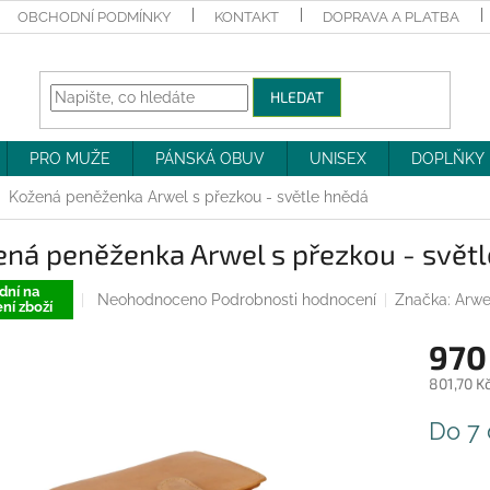
OBCHODNÍ PODMÍNKY
KONTAKT
DOPRAVA A PLATBA
HLEDAT
PRO MUŽE
PÁNSKÁ OBUV
UNISEX
DOPLŇKY
Kožená peněženka Arwel s přezkou - světle hnědá
ená peněženka Arwel s přezkou - svět
dní na
Průměrné
Neohodnoceno
Podrobnosti hodnocení
Značka:
Arwe
ní zboží
hodnocení
produktu
970
je
0,0
801,70 K
z
Měrná
5
Do 7
cena:
hvězdiček.