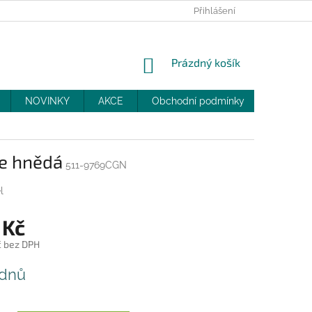
PRODEJNY
SLEVY
MOJE OBJEDNÁVKA
Přihlášení
NÁKUPNÍ
Prázdný košík
KOŠÍK
NOVINKY
AKCE
Obchodní podmínky
DOPRAV
le hnědá
511-9769CGN
l
 Kč
č bez DPH
 dnů