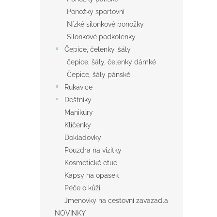
Ponožky sportovní
Nízké silonkové ponožky
Silonkové podkolenky
Čepice, čelenky, šály
čepice, šály, čelenky dámké
Čepice, šály pánské
Rukavice
Deštníky
Manikúry
Klíčenky
Dokladovky
Pouzdra na vizitky
Kosmetické etue
Kapsy na opasek
Péče o kůži
Jmenovky na cestovní zavazadla
NOVINKY