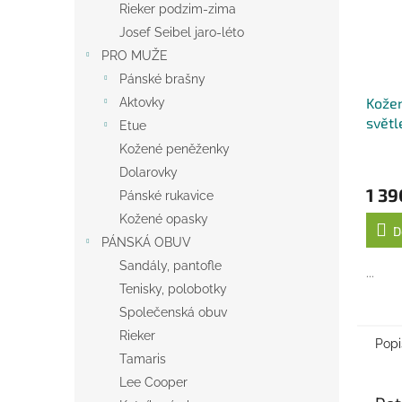
Rieker podzim-zima
Josef Seibel jaro-léto
PRO MUŽE
Pánské brašny
Kožen
Aktovky
světl
Etue
Kožené peněženky
Dolarovky
1 39
Pánské rukavice
Kožené opasky
D
PÁNSKÁ OBUV
Sandály, pantofle
...
Tenisky, polobotky
Společenská obuv
Rieker
Popi
Tamaris
Lee Cooper