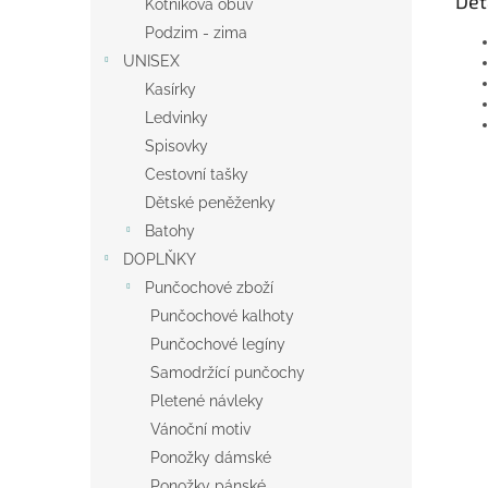
Det
Kotníková obuv
Podzim - zima
UNISEX
Kasírky
Ledvinky
Spisovky
Cestovní tašky
Dětské peněženky
Batohy
DOPLŇKY
Punčochové zboží
Punčochové kalhoty
Punčochové legíny
Samodržící punčochy
Pletené návleky
Vánoční motiv
Ponožky dámské
Ponožky pánské