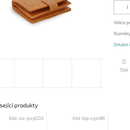
Velice p
Rozměry:
Detailní
TISK
sející produkty
Kód:
212-3013COG
Kód:
619-0370BR