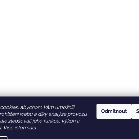
cookies, abychom Vám umožnili
Odmítnout
S
ohlížení webu a díky analýze provozu
Facebook
Věrnostní slevy
le zlepšovali jeho funkce, výkon a
t.
Více informací