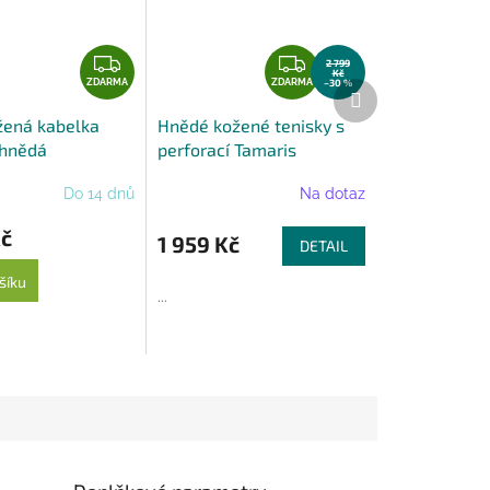
Z
Z
2 799
Kč
D
D
ZDARMA
ZDARMA
–30 %
Další
produkt
A
A
žená kabelka
Hnědé kožené tenisky s
R
R
 hnědá
perforací Tamaris
M
M
A
A
Do 14 dnů
Na dotaz
Kč
1 959 Kč
DETAIL
šíku
...