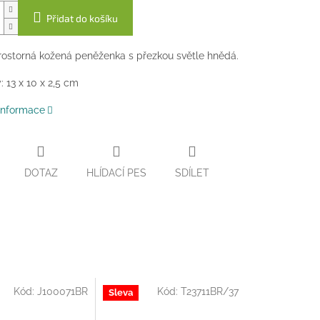
Přidat do košíku
rostorná kožená peněženka s přezkou světle hnědá.
 13 x 10 x 2,5 cm
 informace
DOTAZ
HLÍDACÍ PES
SDÍLET
Kód:
J100071BR
Kód:
T23711BR/37
Sleva