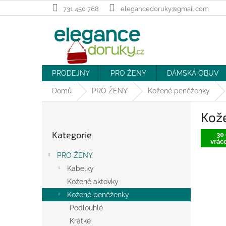
Přejít
731 450 768
elegancedoruky@gmail.com
na
obsah
PRODEJNY
PRO ŽENY
DÁMSKÁ OBUV
Domů
PRO ŽENY
Kožené peněženky
P
Kož
o
Přeskočit
s
Kategorie
kategorie
30 
t
vráce
r
PRO ŽENY
a
Kabelky
n
Kožené aktovky
n
í
Kožené peněženky
p
Podlouhlé
a
Krátké