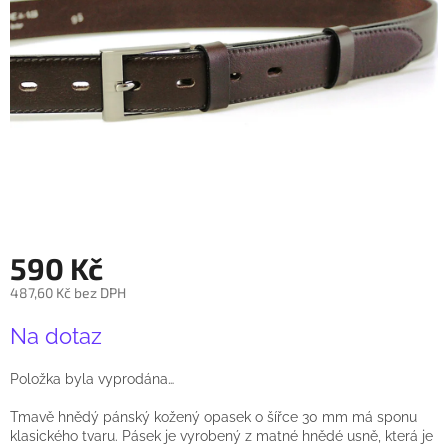
590 Kč
487,60 Kč bez DPH
Měrná
Na dotaz
cena:
Položka byla vyprodána…
Tmavě hnědý pánský kožený opasek o šířce 30 mm má sponu
klasického tvaru. Pásek je vyrobený z matné hnědé usně, která je