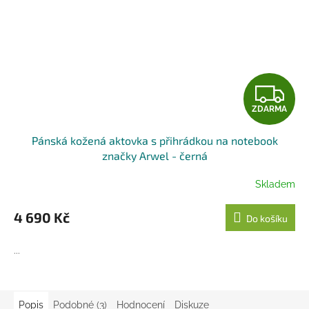
Z
ZDARMA
D
Pánská kožená aktovka s přihrádkou na notebook
A
značky Arwel - černá
R
Skladem
M
4 690 Kč
Do košíku
A
...
Popis
Podobné (3)
Hodnocení
Diskuze