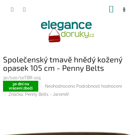
Přejít
NÁKUP
na
obsah
KOŠÍK
Společenský tmavě hnědý kožený
opasek 105 cm - Penny Belts
30/020/10TBR-105
30 dní na
Průměrné
Neohodnoceno
Podrobnosti hodnocení
vrácení zboží
hodnocení
Značka:
Penny Belts - Jaroměř
produktu
je
0,0
z
5
hvězdiček.