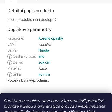
Detailní popis produktu
Popis produktu není dostupný
Doplňkové parametry
Kategorie
:
Kožené opasky
EAN
:
3241Ad
Barva
:
Hnědá
?
Česká výroba
:
ano
?
Délka
:
105 cm
Materiál
:
Kůže
?
Šířka
:
30 mm
Položka byla vyprodána…
Z
á
Používáme cookies, abychom Vám umožnili pohodlné
Facebook
Věrnostní slevy
p
prohlížení webu a díky analýze provozu webu neustále
a
zlepšovali jeho funkce, výkon a použitelnost.
Více