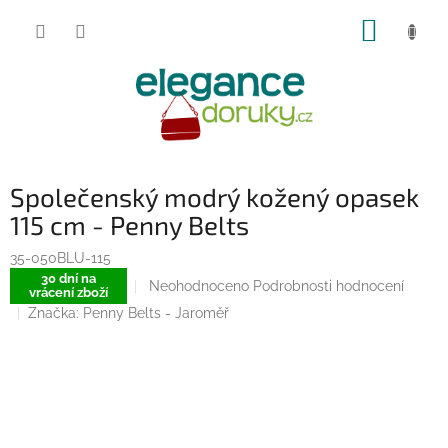
Přejít
NÁKUP
na
obsah
KOŠÍK
Společenský modrý kožený opasek
115 cm - Penny Belts
35-050BLU-115
30 dní na
Průměrné
Neohodnoceno
Podrobnosti hodnocení
vrácení zboží
hodnocení
Značka:
Penny Belts - Jaroměř
produktu
je
0,0
z
5
hvězdiček.