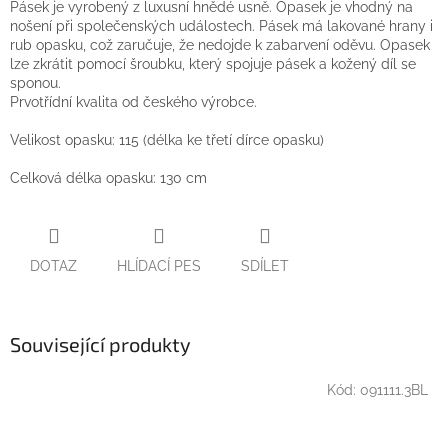
Pásek je vyrobený z luxusní hnědé usně. Opasek je vhodný na
nošení při společenských událostech. Pásek má lakované hrany i
rub opasku, což zaručuje, že nedojde k zabarvení oděvu. Opasek
lze zkrátit pomocí šroubku, který spojuje pásek a kožený díl se
sponou.
Prvotřídní kvalita od českého výrobce.
Velikost opasku: 115 (délka ke třetí dírce opasku)
Celková délka opasku: 130 cm
DOTAZ
HLÍDACÍ PES
SDÍLET
Související produkty
Kód:
091111.3BL