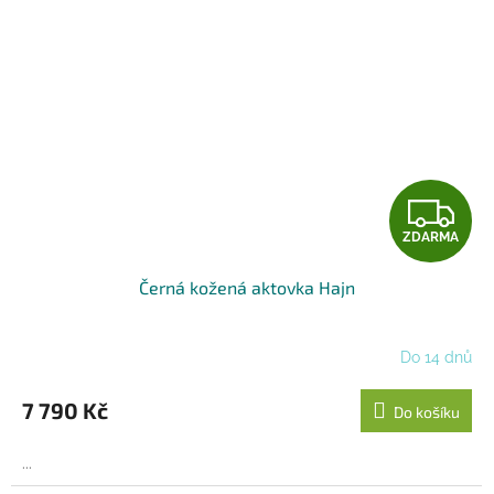
Z
ZDARMA
D
Černá kožená aktovka Hajn
A
R
Do 14 dnů
M
7 790 Kč
Do košíku
A
...