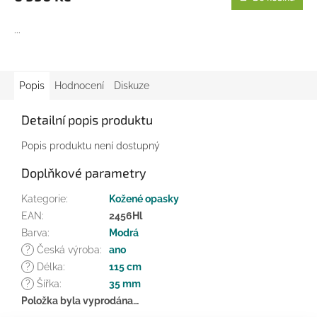
A
...
Popis
Hodnocení
Diskuze
Detailní popis produktu
Popis produktu není dostupný
Doplňkové parametry
Kategorie
:
Kožené opasky
EAN
:
2456Hl
Barva
:
Modrá
?
Česká výroba
:
ano
?
Délka
:
115 cm
?
Šířka
:
35 mm
Položka byla vyprodána…