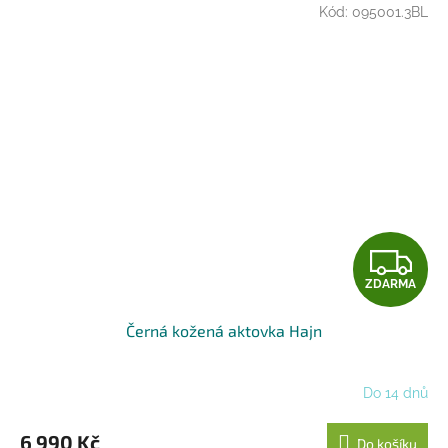
Kód:
095001.3BL
Z
ZDARMA
D
Černá kožená aktovka Hajn
A
R
Do 14 dnů
M
6 990 Kč
Do košíku