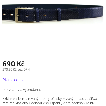
690 Kč
570,30 Kč bez DPH
Měrná
Na dotaz
cena:
Položka byla vyprodána…
Exkluzivní bombírovaný modrý pánský kožený opasek o šířce 35
mm má klasickou jednoduchou sponu, která neobsahuje nikl.