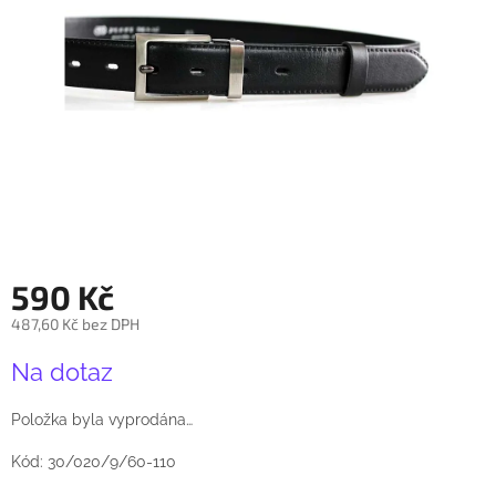
590 Kč
487,60 Kč bez DPH
Měrná
Na dotaz
cena:
Položka byla vyprodána…
Kód: 30/020/9/60-110