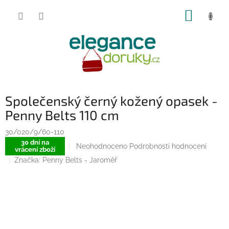
Přejít
NÁKUP
na
obsah
KOŠÍK
Společenský černý kožený opasek -
Penny Belts 110 cm
30/020/9/60-110
30 dní na
Průměrné
Neohodnoceno
Podrobnosti hodnocení
vrácení zboží
hodnocení
Značka:
Penny Belts - Jaroměř
produktu
je
0,0
z
5
hvězdiček.