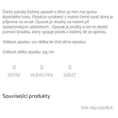
Černý pánský kožený opasek o šířce 30 mm má sponu
klasického tvaru. Pásek je vyrobený z matné černé usně, která je
příjemná na omak. Opasek je vhodný na nošení při
společenských událostech. Opasek je prošitý a lze ho zkrátit
pomocí šroubku, který spojuje pásek a kožený díl se sponou.
Velikost opasku: 110 (délka ke třetí dírce opasku)
Celková délka opasku: 125 cm
DOTAZ
HLÍDACÍ PES
SDÍLET
Související produkty
Kód:
619-0370BLK