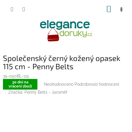
Přejít
NÁKUP
na
obsah
KOŠÍK
Společenský černý kožený opasek
115 cm - Penny Belts
35-050BL-115
30 dní na
Průměrné
Neohodnoceno
Podrobnosti hodnocení
vrácení zboží
hodnocení
Značka:
Penny Belts - Jaroměř
produktu
je
0,0
z
5
hvězdiček.