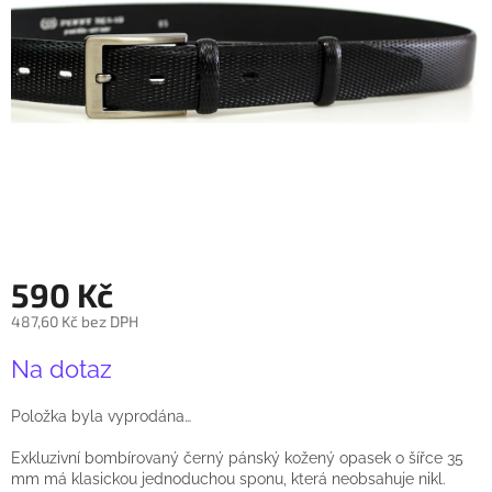
590 Kč
487,60 Kč bez DPH
Měrná
Na dotaz
cena:
Položka byla vyprodána…
Exkluzivní bombírovaný černý pánský kožený opasek o šířce 35
mm má klasickou jednoduchou sponu, která neobsahuje nikl.