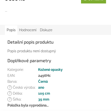
A
...
Popis
Hodnocení
Diskuze
Detailní popis produktu
Popis produktu není dostupný
Doplňkové parametry
Kategorie
:
Kožené opasky
EAN
:
2456Hc
Barva
:
Černá
?
Česká výroba
:
ano
?
Délka
:
105 cm
?
Šířka
:
35 mm
Položka byla vyprodána…