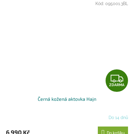
Kód:
095001.3BL
Z
ZDARMA
D
Černá kožená aktovka Hajn
A
R
Do 14 dnů
M
6 990 Kč
Do košíku