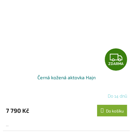
Z
ZDARMA
D
Černá kožená aktovka Hajn
A
R
Do 14 dnů
M
7 790 Kč
Do košíku
A
...