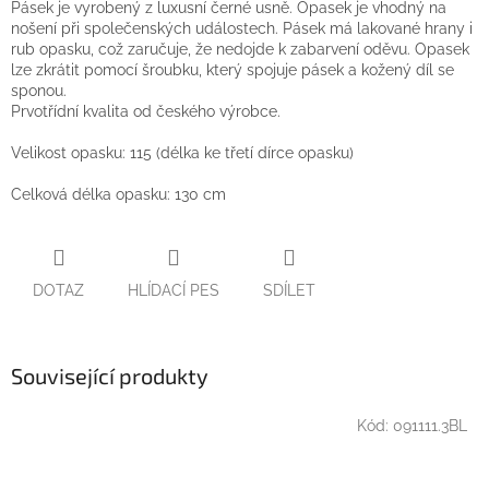
Pásek je vyrobený z luxusní černé usně. Opasek je vhodný na
nošení při společenských událostech. Pásek má lakované hrany i
rub opasku, což zaručuje, že nedojde k zabarvení oděvu. Opasek
lze zkrátit pomocí šroubku, který spojuje pásek a kožený díl se
sponou.
Prvotřídní kvalita od českého výrobce.
Velikost opasku: 115 (délka ke třetí dírce opasku)
Celková délka opasku: 130 cm
DOTAZ
HLÍDACÍ PES
SDÍLET
Související produkty
Kód:
091111.3BL